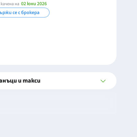
02 юни 2026
 качена на
ържи се с брокера
анъци и такси