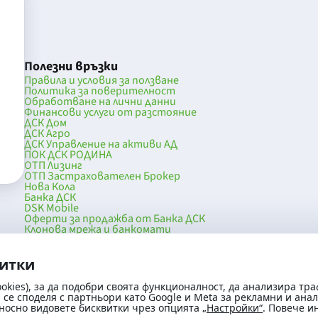
Полезни връзки
Правила и условия за ползване
Политика за поверителност
Обработване на лични данни
Финансови услуги от разстояние
ДСК Дом
ДСК Агро
ДСК Управление на активи АД
ПОК ДСК РОДИНА
ОТП Лизинг
ОТП Застрахователен Брокер
Нова Кола
Банка ДСК
DSK Mobile
Оферти за продажба от Банка ДСК
Клонова мрежа и банкомати
036
До началото на страницата
витки
okies), за да подобри своята функционалност, да анализира тра
се споделя с партньори като Google и Meta за рекламни и ана
носно видовете бисквитки чрез опцията
„Настройки“
. Повече 