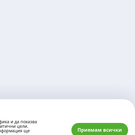
фика и да показва
литични цели.
Приемам всички
информация ще
© 2026 „Банка ДСК“ АД