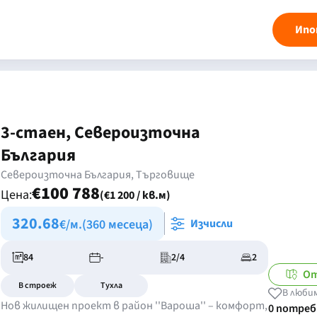
Ипо
3-стаен, Североизточна
България
Североизточна България, Търговище
€100 788
Цена:
(€1 200 / кв.м)
320.68
€/м.
(360 месеца)
Изчисли
84
-
2/4
2
От
В строеж
Тухла
В люби
Нов жилищен проект в район ''Вароша'' – комфорт,
0 потре