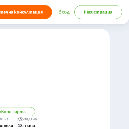
Вход
течна консултация
Регистрация
вори карта
ми на
Видяна
бители
18 пъти