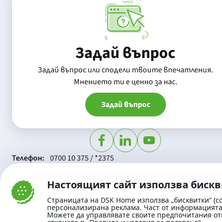
Задай въпрос
Задай въпрос или сподели твоите впечатления.
Mнението ти е ценно за нас.
Задай въпрос
Телефон:
0700 10 375 / *2375
Aдрес:
Московска No.19 / ул. Г. Бенковски No. 5, София 1
SWIFT/BIC:
BIC/SWIFT на Банка ДСК: STSABGSF
Настоящият сайт използва биск
Страницата на DSK Home използва „бисквитки“ (co
персонализирана реклама. Част от информацията 
Можете да управлявате своите предпочитания от