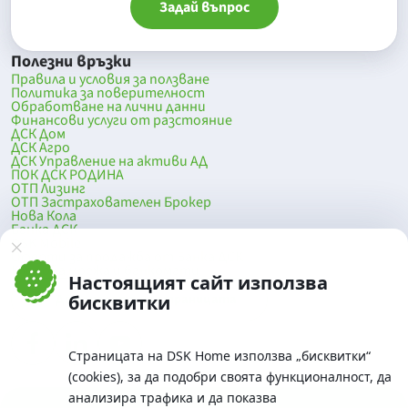
Задай въпрос
Полезни връзки
Правила и условия за ползване
Политика за поверителност
Обработване на лични данни
Финансови услуги от разстояние
ДСК Дом
ДСК Агро
ДСК Управление на активи АД
ПОК ДСК РОДИНА
ОТП Лизинг
ОТП Застрахователен Брокер
Нова Кола
Банка ДСК
DSK Mobile
Оферти за продажба от Банка ДСК
Клонова мрежа и банкомати
Настоящият сайт използва
До началото на страницата
бисквитки
Страницата на DSK Home използва „бисквитки“
(cookies), за да подобри своята функционалност, да
анализира трафика и да показва