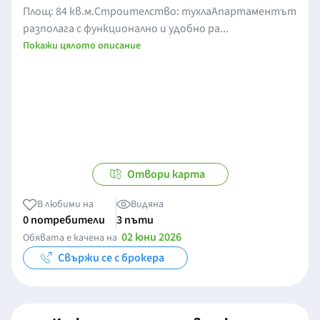
Площ: 84 кв.м.Строителство: тухлаАпартаментът
разполага с функционално и удобно ра...
Покажи цялото описание
Отвори карта
В любими на
Видяна
0 потребители
3 пъти
02 юни 2026
Обявата е качена на
Свържи се с брокера