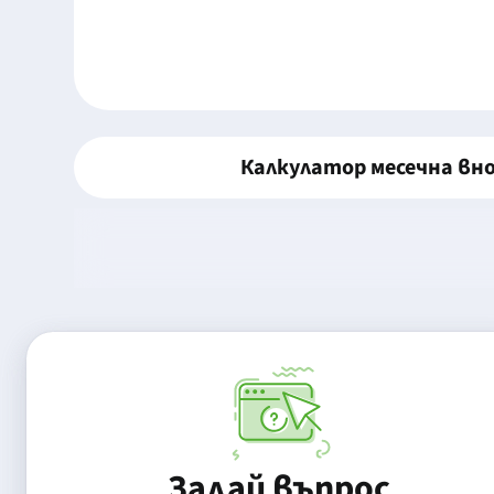
Калкулатор месечна вн
Задай въпрос