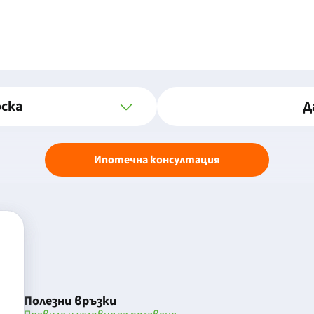
оска
Д
Ипотечна консултация
Полезни връзки