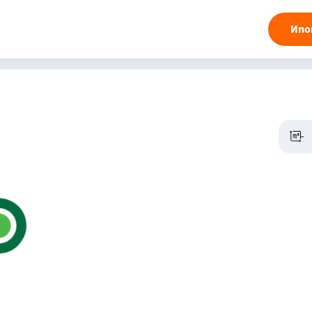
Ипо
-