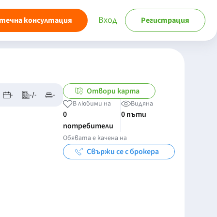
Вход
течна консултация
Регистрация
Отвори карта
-
-/-
-
В любими на
Видяна
0
0 пъти
потребители
Обявата е качена на
Свържи се с брокера