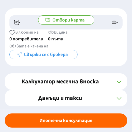
Отвори карта
-
-
-/-
-
В любими на
Видяна
0 потребители
0 пъти
Обявата е качена на
Свържи се с брокера
Калкулатор месечна вноска
Данъци и такси
Ипотечна консултация