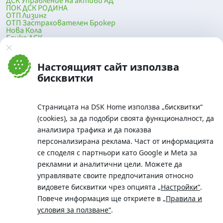
ДСК Управление на активи АД
ПОК ДСК РОДИНА
ОТП Лизинг
ОТП Застрахователен Брокер
Нова Кола
Банка ДСК
DSK Mobile
Оферти за продажба от Банка ДСК
Клонова мрежа и банкомати
Настоящият сайт използва
До началото на страницата
бисквитки
Страницата на DSK Home използва „бисквитки“
(cookies), за да подобри своята функционалност, да
анализира трафика и да показва
персонализирана реклама. Част от информацията
се споделя с партньори като Google и Meta за
рекламни и аналитични цели. Можете да
Телефон:
управлявате своите предпочитания относно
0700 10 375 / *2375
видовете бисквитки чрез опцията
„Настройки“
.
Aдрес:
Повече информация ще откриете в
„Правила и
Московска No.19 / ул. Г. Бенковски No. 5, София 1036
условия за ползване“
.
SWIFT/BIC: