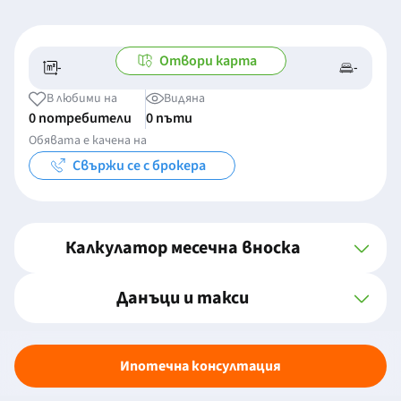
Отвори карта
-
-
-/-
-
В любими на
Видяна
0 потребители
0 пъти
Обявата е качена на
Свържи се с брокера
Калкулатор месечна вноска
Данъци и такси
Ипотечна консултация