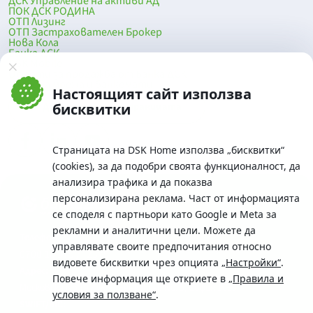
ДСК Управление на активи АД
ПОК ДСК РОДИНА
ОТП Лизинг
ОТП Застрахователен Брокер
Нова Кола
Банка ДСК
DSK Mobile
Оферти за продажба от Банка ДСК
Клонова мрежа и банкомати
Настоящият сайт използва
До началото на страницата
бисквитки
Страницата на DSK Home използва „бисквитки“
(cookies), за да подобри своята функционалност, да
анализира трафика и да показва
персонализирана реклама. Част от информацията
се споделя с партньори като Google и Meta за
рекламни и аналитични цели. Можете да
Телефон:
управлявате своите предпочитания относно
0700 10 375 / *2375
видовете бисквитки чрез опцията
„Настройки“
.
Aдрес:
Повече информация ще откриете в
„Правила и
Московска No.19 / ул. Г. Бенковски No. 5, София 1036
условия за ползване“
.
SWIFT/BIC: