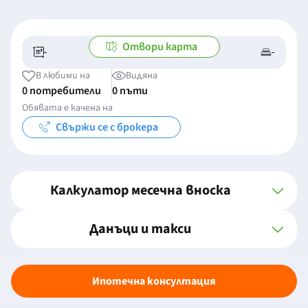
Отвори карта
-
-
-/-
-
В любими на
Видяна
0 потребители
0 пъти
Обявата е качена на
Свържи се с брокера
Калкулатор месечна вноска
Данъци и такси
Ипотечна консултация