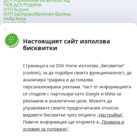
ДСК Управление на активи АД
ПОК ДСК РОДИНА
ОТП Лизинг
ОТП Застрахователен Брокер
Нова Кола
Банка ДСК
DSK Mobile
Оферти за продажба от Банка ДСК
Клонова мрежа и банкомати
Настоящият сайт използва
До началото на страницата
бисквитки
Страницата на DSK Home използва „бисквитки“
(cookies), за да подобри своята функционалност, да
анализира трафика и да показва
персонализирана реклама. Част от информацията
се споделя с партньори като Google и Meta за
рекламни и аналитични цели. Можете да
Телефон:
управлявате своите предпочитания относно
0700 10 375 / *2375
видовете бисквитки чрез опцията
„Настройки“
.
Aдрес:
Повече информация ще откриете в
„Правила и
Московска No.19 / ул. Г. Бенковски No. 5, София 1036
условия за ползване“
.
SWIFT/BIC: