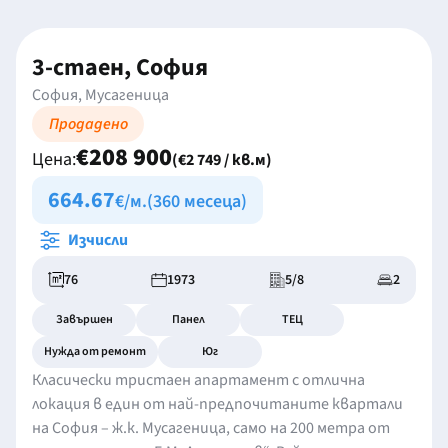
3-стаен, София
София, Мусагеница
Продадено
€208 900
Цена:
(€2 749 / кв.м)
664.67
€/м.
(360 месеца)
Изчисли
76
1973
5/8
2
Завършен
Панел
ТЕЦ
Нужда от ремонт
Юг
Класически тристаен апартамент с отлична
локация в един от най-предпочитаните квартали
на София – ж.к. Мусагеница, само на 200 метра от