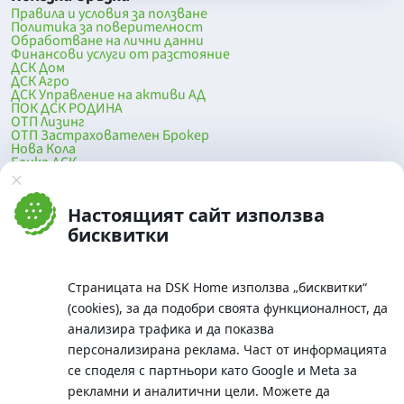
Правила и условия за ползване
Политика за поверителност
Обработване на лични данни
Финансови услуги от разстояние
ДСК Дом
ДСК Агро
ДСК Управление на активи АД
ПОК ДСК РОДИНА
ОТП Лизинг
ОТП Застрахователен Брокер
Нова Кола
Банка ДСК
DSK Mobile
Оферти за продажба от Банка ДСК
Клонова мрежа и банкомати
Настоящият сайт използва
До началото на страницата
бисквитки
Страницата на DSK Home използва „бисквитки“
(cookies), за да подобри своята функционалност, да
анализира трафика и да показва
персонализирана реклама. Част от информацията
се споделя с партньори като Google и Meta за
рекламни и аналитични цели. Можете да
Телефон: