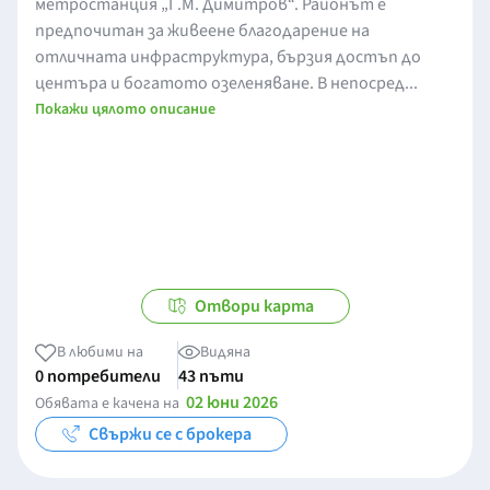
метростанция „Г.М. Димитров“. Районът е
предпочитан за живеене благодарение на
отличната инфраструктура, бързия достъп до
центъра и богатото озеленяване. В непосред...
Покажи цялото описание
Отвори карта
В любими на
Видяна
0 потребители
43 пъти
02 юни 2026
Обявата е качена на
Свържи се с брокера