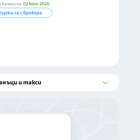
02 юни 2026
 качена на
вържи се с брокера
анъци и такси