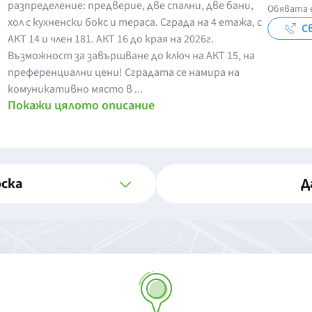
разпределение: предверие, две спални, две бани,
Обявата е
хол с кухненски бокс и тераса. Сграда на 4 етажа, с
С
АКТ 14 и член 181. АКТ 16 до края на 2026г.
Възможност за завършване до ключ на АКТ 15, на
преференциални цени! Сградата се намира на
комуникативно място в ...
Покажи цялото описание
оска
Д