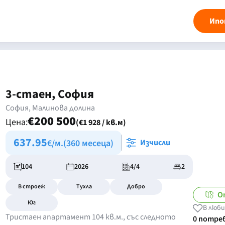
Ипо
3-стаен, София
София, Малинова долина
€200 500
Цена:
(€1 928 / кв.м)
637.95
€/м.
(360 месеца)
Изчисли
104
2026
4/4
2
В строеж
Тухла
Добро
О
Юг
В люби
Тристаен апартамент 104 кв.м., със следното
0 потре