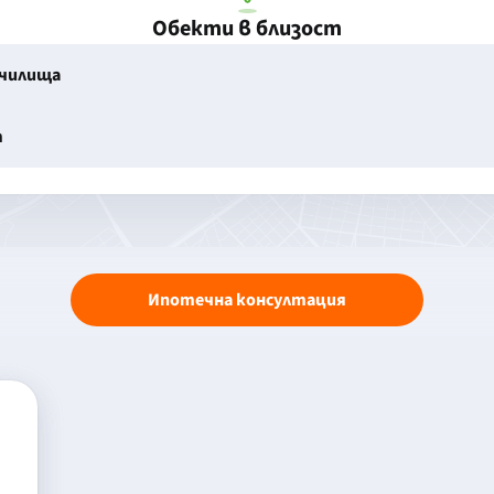
Обекти в близост
училища
т
Ипотечна консултация