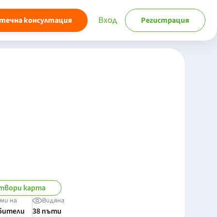
Вход
течна консултация
Регистрация
твори карта
ми на
Видяна
бители
38 пъти