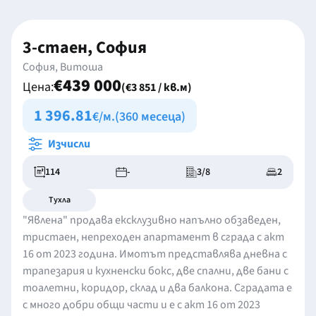
3-стаен, София
София, Витоша
€439 000
Цена:
(€3 851 / кв.м)
1 396.81
€/м.
(360 месеца)
Изчисли
114
-
3/8
2
Тухла
"Явлена" продава ексклузивно напълно обзаведен,
тристаен, непреходен апартамент в сграда с акт
16 от 2023 година. Имотът представлява дневна с
трапезария и кухненски бокс, две спални, две бани с
тоалетни, коридор, склад и два балкона. Сградата е
с много добри общи части и е с акт 16 от 2023