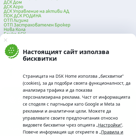
ДСК Дом
ДСК Агро
ДСК Управление на активи АД
ПОК ДСК РОДИНА
ОТП Лизинг
ОТП Застрахователен Брокер
Нова Кола
Банка ДСК
DSK Mobile
Оферти за продажба от Банка ДСК
Клонова мрежа и банкомати
Настоящият сайт използва
До началото на страницата
бисквитки
Страницата на DSK Home използва „бисквитки“
(cookies), за да подобри своята функционалност, да
анализира трафика и да показва
персонализирана реклама. Част от информацията
се споделя с партньори като Google и Meta за
рекламни и аналитични цели. Можете да
Телефон:
управлявате своите предпочитания относно
0700 10 375 / *2375
видовете бисквитки чрез опцията
„Настройки“
.
Aдрес:
Повече информация ще откриете в
„Правила и