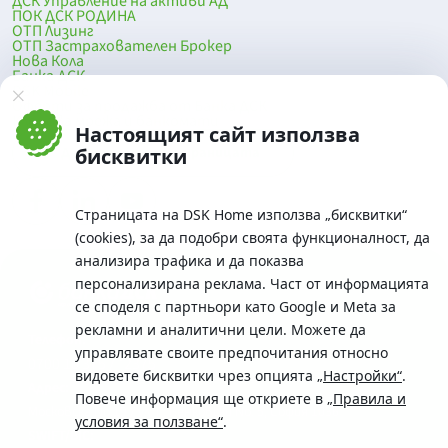
ДСК Управление на активи АД
ПОК ДСК РОДИНА
ОТП Лизинг
ОТП Застрахователен Брокер
Нова Кола
Банка ДСК
DSK Mobile
Оферти за продажба от Банка ДСК
Клонова мрежа и банкомати
Настоящият сайт използва
До началото на страницата
бисквитки
Страницата на DSK Home използва „бисквитки“
(cookies), за да подобри своята функционалност, да
анализира трафика и да показва
персонализирана реклама. Част от информацията
се споделя с партньори като Google и Meta за
рекламни и аналитични цели. Можете да
Телефон:
управлявате своите предпочитания относно
0700 10 375 / *2375
видовете бисквитки чрез опцията
„Настройки“
.
Aдрес:
Повече информация ще откриете в
„Правила и
Московска No.19 / ул. Г. Бенковски No. 5, София 1036
условия за ползване“
.
SWIFT/BIC: