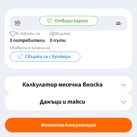
Отвори карта
-
-
-/-
-
В любими на
Видяна
0 потребители
0 пъти
Обявата е качена на
Свържи се с брокера
Калкулатор месечна вноска
Данъци и такси
Ипотечна консултация