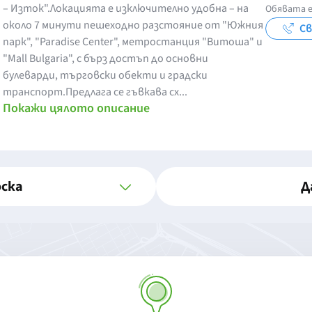
– Изток".Локацията е изключително удобна – на
Обявата е
около 7 минути пешеходно разстояние от "Южния
Св
парк", "Paradise Center", метростанция "Витоша" и
"Mall Bulgaria", с бърз достъп до основни
булеварди, търговски обекти и градски
транспорт.Предлага се гъвкава сх...
Покажи цялото описание
оска
Д