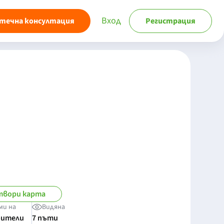
Вход
течна консултация
Регистрация
вори карта
ми на
Видяна
бители
7 пъти