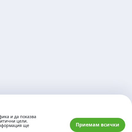
фика и да показва
литични цели.
Приемам всички
информация ще
© 2026 „Банка ДСК“ АД