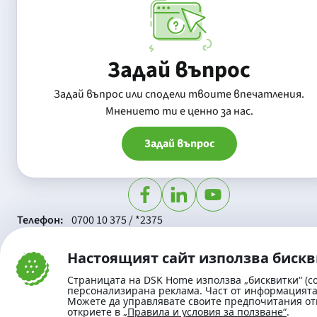
Задай въпрос
Задай въпрос или сподели твоите впечатления.
Mнението ти е ценно за нас.
Задай въпрос
Телефон:
0700 10 375 / *2375
Aдрес:
Московска No.19 / ул. Г. Бенковски No. 5, София 1
SWIFT/BIC:
BIC/SWIFT на Банка ДСК: STSABGSF
Настоящият сайт използва биск
Страницата на DSK Home използва „бисквитки“ (co
персонализирана реклама. Част от информацията 
Можете да управлявате своите предпочитания от
откриете в
„Правила и условия за ползване“
.