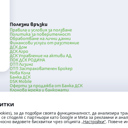
Полезни връзки
Правила и условия за ползване
Политика за поверителност
Обработване на лични данни
Финансови услуги от разстояние
ДСК Дом
ДСК Агро
ДСК Управление на активи АД
ПОК ДСК РОДИНА
ОТП Лизинг
ОТП Застрахователен Брокер
Нова Кола
Банка ДСК
DSK Mobile
Оферти за продажба от Банка ДСК
Клонова мрежа и банкомати
036
До началото на страницата
витки
okies), за да подобри своята функционалност, да анализира тра
се споделя с партньори като Google и Meta за рекламни и ана
носно видовете бисквитки чрез опцията
„Настройки“
. Повече 