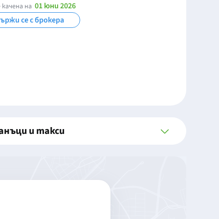
01 юни 2026
 качена на
ържи се с брокера
анъци и такси