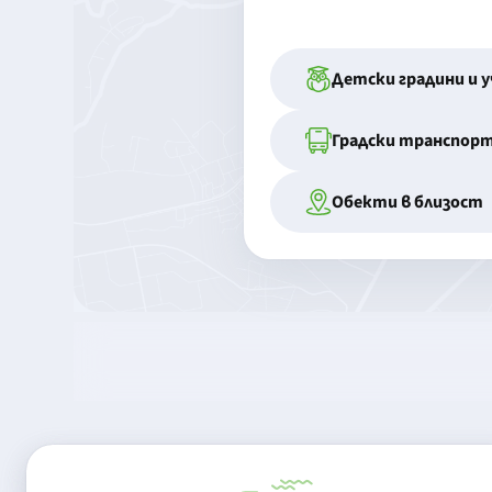
Детски градини и 
Градски транспор
Обекти в близост