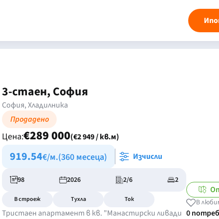
Ипо
3-стаен, София
София, Хладилника
Продадено
€289 000
Цена:
(€2 949 / кв.м)
919.54
€/м.
(360 месеца)
Изчисли
98
2026
2/6
2
От
В строеж
Тухла
Ток
В люби
Тристаен апартамент в кв. "Манастирски ливади
0 потре