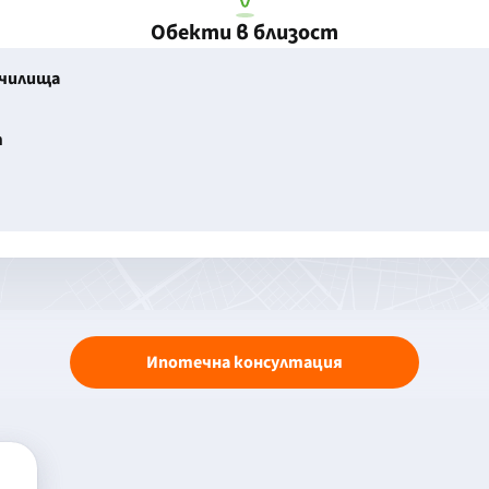
Обекти в близост
училища
т
Ипотечна консултация