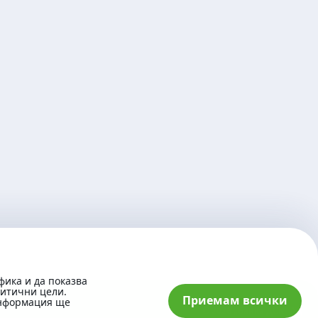
фика и да показва
литични цели.
Приемам всички
информация ще
© 2026 „Банка ДСК“ АД