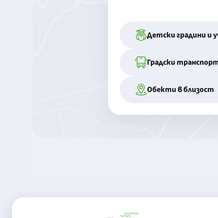
Детски градини и 
Градски транспор
Обекти в близост