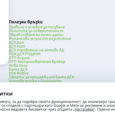
Полезни връзки
Правила и условия за ползване
Политика за поверителност
Обработване на лични данни
Финансови услуги от разстояние
ДСК Дом
ДСК Агро
ДСК Управление на активи АД
ПОК ДСК РОДИНА
ОТП Лизинг
ОТП Застрахователен Брокер
Нова Кола
Банка ДСК
DSK Mobile
Оферти за продажба от Банка ДСК
Клонова мрежа и банкомати
036
До началото на страницата
витки
okies), за да подобри своята функционалност, да анализира тра
се споделя с партньори като Google и Meta за рекламни и ана
носно видовете бисквитки чрез опцията
„Настройки“
. Повече 