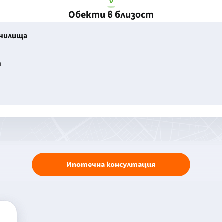
Обекти в близост
училища
т
Ипотечна консултация