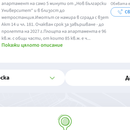
апартамент на само 5 минути от „Нов Български
Обявата е
Университет“ и в близост до
Св
метростанция.Имотът се намира в сграда с взет
Акт 14 и чл. 181. Очакван срок за завършване - до
пролетта на 2027 г.Площта на апартамента е 96
кв.м. с общи части, от които 85 кв.м. е ч...
Покажи цялото описание
оска
Д