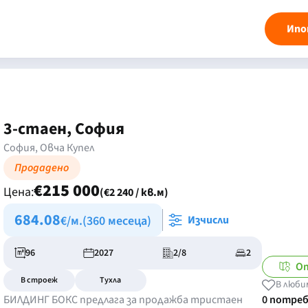
Ипо
3-стаен, София
София, Овча Купел
Продадено
€215 000
Цена:
(€2 240 / кв.м)
684.08
€/м.
(360 месеца)
Изчисли
96
2027
2/8
2
От
В строеж
Тухла
В люби
БИЛДИНГ БОКС предлага за продажба тристаен
0 потре