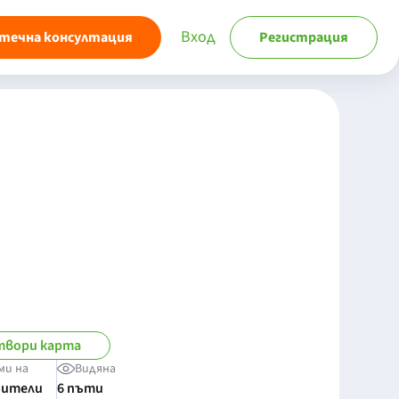
Вход
течна консултация
Регистрация
вори карта
ми на
Видяна
бители
6 пъти