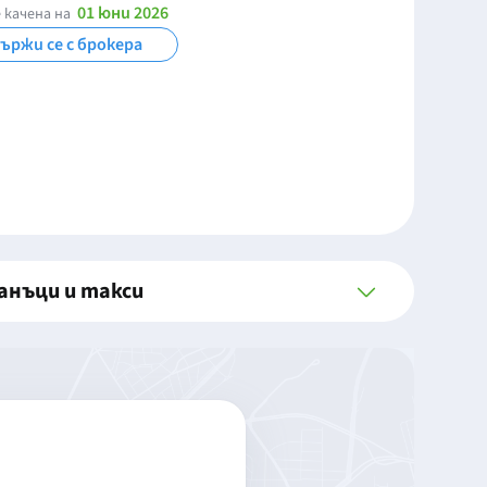
01 юни 2026
 качена на
ържи се с брокера
анъци и такси