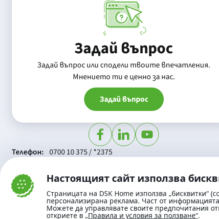
Задай въпрос
Задай въпрос или сподели твоите впечатления.
Mнението ти е ценно за нас.
Задай въпрос
Телефон:
0700 10 375 / *2375
Aдрес:
Московска No.19 / ул. Г. Бенковски No. 5, София 1
SWIFT/BIC:
BIC/SWIFT на Банка ДСК: STSABGSF
Настоящият сайт използва биск
Страницата на DSK Home използва „бисквитки“ (co
персонализирана реклама. Част от информацията 
Можете да управлявате своите предпочитания от
откриете в
„Правила и условия за ползване“
.