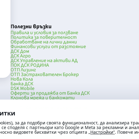
Полезни връзки
Правила и условия за ползване
Политика за поверителност
Обработване на лични данни
Финансови услуги от разстояние
ДСК Дом
ДСК Агро
ДСК Управление на активи АД
ПОК ДСК РОДИНА
ОТП Лизинг
ОТП Застрахователен Брокер
Нова Кола
Банка ДСК
DSK Mobile
Оферти за продажба от Банка ДСК
Клонова мрежа и банкомати
036
До началото на страницата
витки
okies), за да подобри своята функционалност, да анализира тра
се споделя с партньори като Google и Meta за рекламни и ана
носно видовете бисквитки чрез опцията
„Настройки“
. Повече 