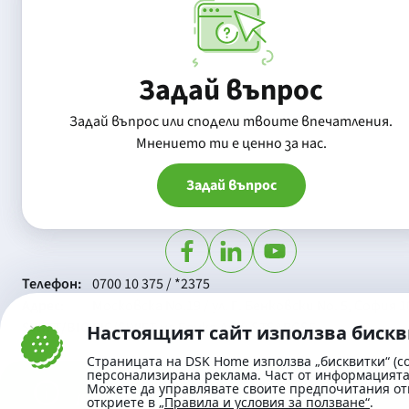
Задай въпрос
Задай въпрос или сподели твоите впечатления.
Mнението ти е ценно за нас.
Задай въпрос
Телефон:
0700 10 375 / *2375
Aдрес:
Московска No.19 / ул. Г. Бенковски No. 5, София 1
SWIFT/BIC:
BIC/SWIFT на Банка ДСК: STSABGSF
Настоящият сайт използва биск
Страницата на DSK Home използва „бисквитки“ (co
персонализирана реклама. Част от информацията 
Можете да управлявате своите предпочитания от
откриете в
„Правила и условия за ползване“
.