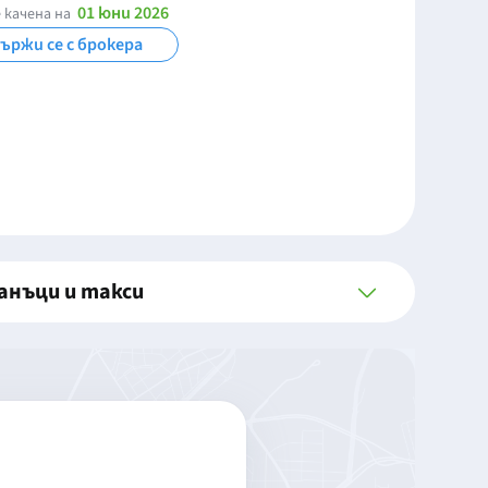
01 юни 2026
 качена на
ържи се с брокера
анъци и такси