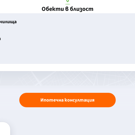
Обекти в близост
училища
т
Ипотечна консултация