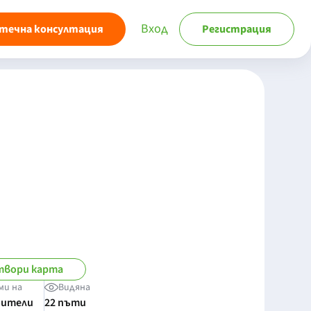
Вход
течна консултация
Регистрация
вори карта
ми на
Видяна
бители
22 пъти