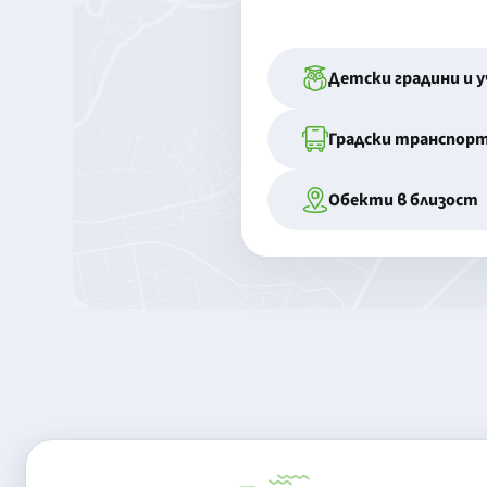
Детски градини и 
Градски транспор
Обекти в близост