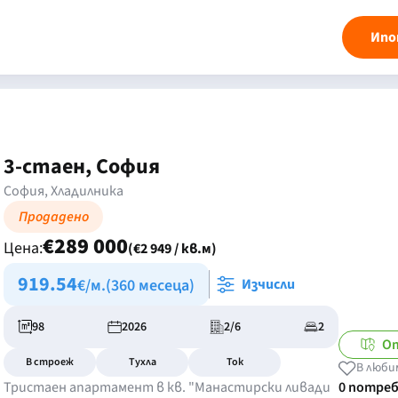
Ипо
3-стаен, София
София, Хладилника
Продадено
€289 000
Цена:
(€2 949 / кв.м)
919.54
€/м.
(360 месеца)
Изчисли
98
2026
2/6
2
От
В строеж
Тухла
Ток
В люби
Тристаен апартамент в кв. "Манастирски ливади
0 потре