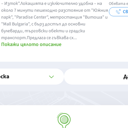
– Изток".Локацията е изключително удобна – на
Обявата е
около 7 минути пешеходно разстояние от "Южния
Св
парк", "Paradise Center", метростанция "Витоша" и
"Mall Bulgaria", с бърз достъп до основни
булеварди, търговски обекти и градски
транспорт.Предлага се гъвкава сх...
Покажи цялото описание
оска
Д