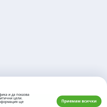
фика и да показва
литични цели.
Приемам всички
информация ще
© 2026 „Банка ДСК“ АД