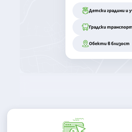
Детски градини и 
Градски транспор
Обекти в близост