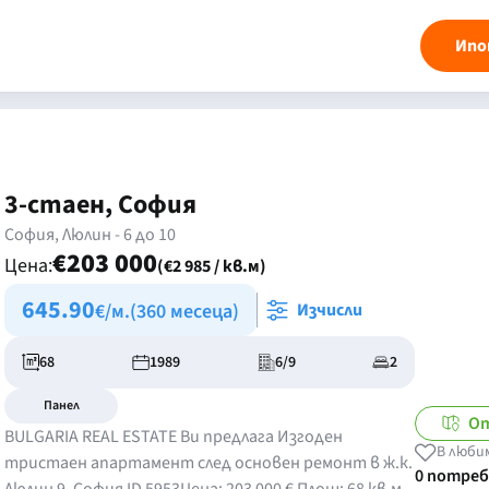
Ипо
3-стаен, София
София, Люлин - 6 до 10
€203 000
Цена:
(€2 985 / кв.м)
645.90
€/м.
(360 месеца)
Изчисли
68
1989
6/9
2
Панел
От
BULGARIA REAL ESTATE Ви предлага Изгоден
В люби
тристаен апартамент след основен ремонт в ж.к.
0 потре