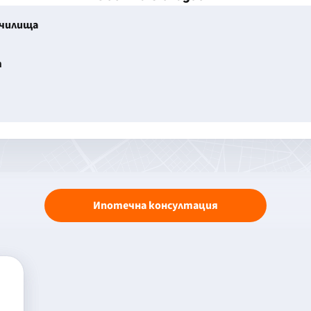
училища
т
Ипотечна консултация