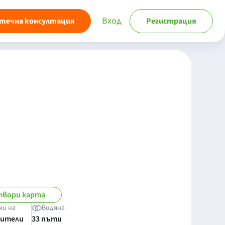
Вход
течна консултация
Регистрация
вори карта
ми на
Видяна
бители
33 пъти