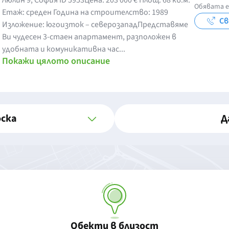
Люлин 9, София ID 5953Цена: 203 000 € Площ: 68 кв.м.
Обявата е
Етаж: среден Година на строителство: 1989
Св
Изложение: югоизток – северозападПредставяме
Ви чудесен 3-стаен апартамент, разположен в
удобната и комуникативна час...
Покажи цялото описание
оска
Д
Обекти в близост