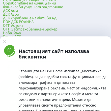
Обработване на лични данни
Финансови услуги от разстояние
ДСК Дом
ДСК Агро
ДСК Управление на активи АД
ПОК ДСК РОДИНА
ОТП Лизинг
ОТП Застрахователен Брокер
Нова Кола
Банка ДСК
DSK Mobile
Оферти за продажба от Банка ДСК
Клонова мрежа и банкомати
Настоящият сайт използва
До началото на страницата
бисквитки
Страницата на DSK Home използва „бисквитки“
(cookies), за да подобри своята функционалност, да
анализира трафика и да показва
персонализирана реклама. Част от информацията
се споделя с партньори като Google и Meta за
рекламни и аналитични цели. Можете да
Телефон:
управлявате своите предпочитания относно
0700 10 375 / *2375
видовете бисквитки чрез опцията
„Настройки“
.