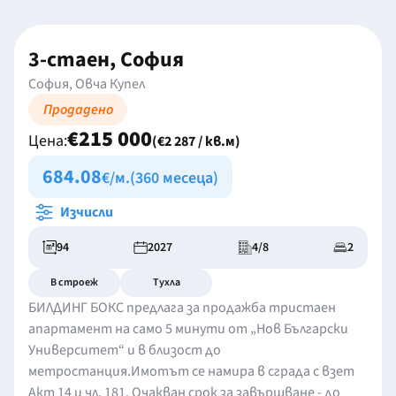
3-стаен, София
София, Овча Купел
Продадено
€215 000
Цена:
(€2 287 / кв.м)
684.08
€/м.
(360 месеца)
Изчисли
94
2027
4/8
2
В строеж
Тухла
БИЛДИНГ БОКС предлага за продажба тристаен
апартамент на само 5 минути от „Нов Български
Университет“ и в близост до
метростанция.Имотът се намира в сграда с взет
Акт 14 и чл. 181. Очакван срок за завършване - до