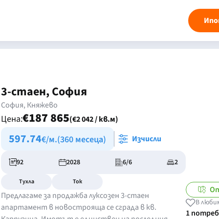
Ипо
3-стаен, София
София, Княжево
€187 865
Цена:
(€2 042 / кв.м)
597.74
€/м.
(360 месеца)
Изчисли
92
2028
6/6
2
Тухла
Ток
От
Предлагаме за продажба луксозен 3-стаен
В люби
апартамент в новострояща се сграда в кв.
1 потре