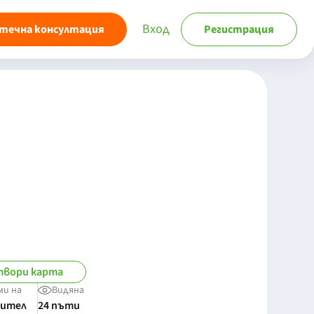
Вход
течна консултация
Регистрация
вори карта
ми на
Видяна
бител
24 пъти