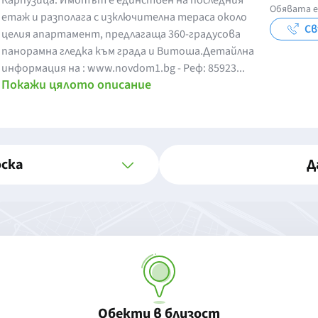
Карпузица. Имотът е единствен на последния
Обявата е
етаж и разполага с изключителна тераса около
Св
целия апартамент, предлагаща 360-градусова
панорамна гледка към града и Витоша.Детайлна
информация на : www.novdom1.bg - Реф: 85923...
Покажи цялото описание
оска
Д
Обекти в близост