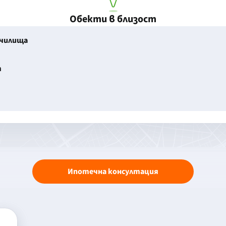
Обекти в близост
училища
т
Ипотечна консултация