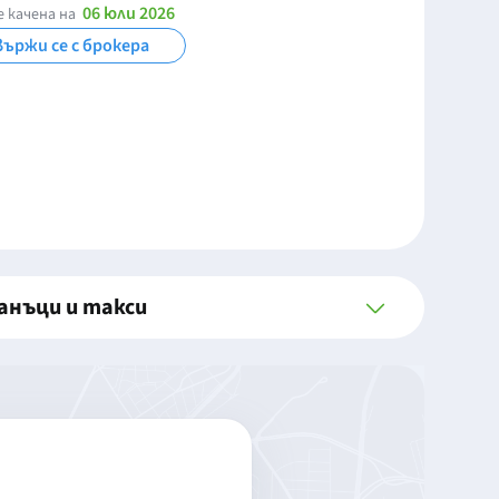
06 юли 2026
 качена на
вържи се с брокера
анъци и такси