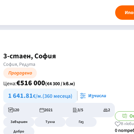
Ипо
3-стаен, София
София, Редута
Продадено
€516 000
Цена:
(€4 300 / кв.м)
1 641.81
€/м.
(360 месеца)
Изчисли
120
2021
3/5
2
О
Завършен
Тухла
Газ
В люби
0 потре
Добро