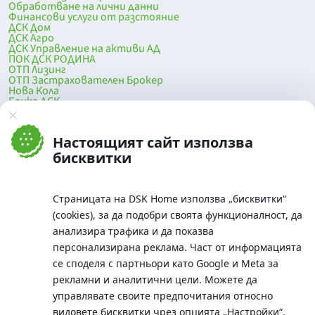
Обработване на лични данни
Финансови услуги от разстояние
ДСК Дом
ДСК Агро
ДСК Управление на активи АД
ПОК ДСК РОДИНА
ОТП Лизинг
ОТП Застрахователен Брокер
Нова Кола
Банка ДСК
DSK Mobile
Оферти за продажба от Банка ДСК
Клонова мрежа и банкомати
Настоящият сайт използва
До началото на страницата
бисквитки
Страницата на DSK Home използва „бисквитки“
(cookies), за да подобри своята функционалност, да
анализира трафика и да показва
персонализирана реклама. Част от информацията
се споделя с партньори като Google и Meta за
рекламни и аналитични цели. Можете да
Телефон:
управлявате своите предпочитания относно
0700 10 375 / *2375
видовете бисквитки чрез опцията
„Настройки“
.