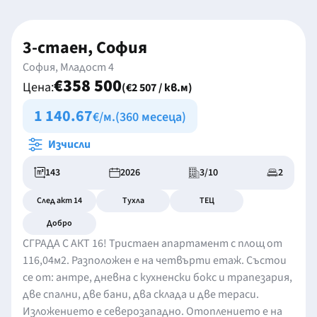
3-стаен, София
София, Младост 4
€358 500
Цена:
(€2 507 / кв.м)
1 140.67
€/м.
(360 месеца)
Изчисли
143
2026
3/10
2
След акт 14
Тухла
ТЕЦ
Добро
СГРАДА С АКТ 16! Тристаен апартамент с площ от
116,04м2. Разположен е на четвърти етаж. Състои
се от: антре, дневна с кухненски бокс и трапезария,
две спални, две бани, два склада и две тераси.
Изложението е северозападно. Отоплението е на