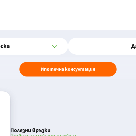
оска
Д
Ипотечна консултация
Полезни връзки