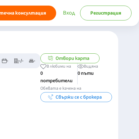
Вход
течна консултация
Регистрация
Отвори карта
-
-/-
-
В любими на
Видяна
0
0 пъти
потребители
Обявата е качена на
Свържи се с брокера