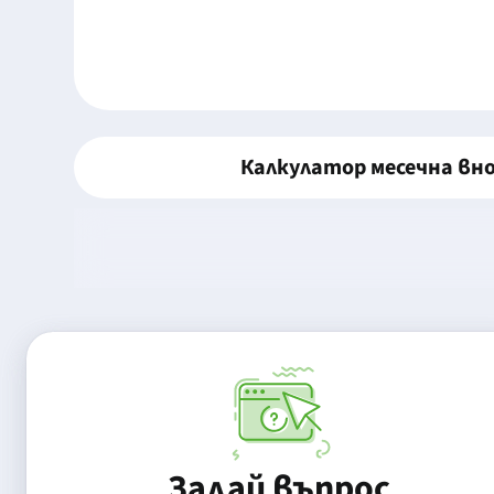
Калкулатор месечна вн
Задай въпрос