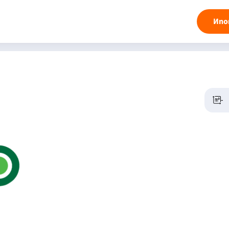
Ипо
-