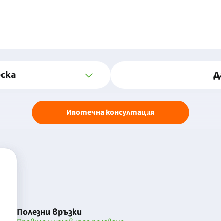
оска
Д
Ипотечна консултация
Полезни връзки