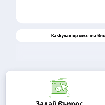
Калкулатор месечна вн
Задай въпрос