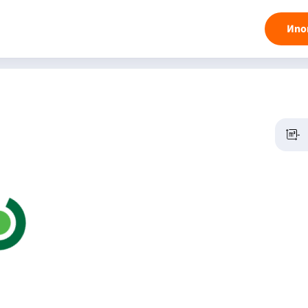
Ипо
-