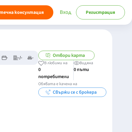
Вход
течна консултация
Регистрация
Отвори карта
-
-/-
-
В любими на
Видяна
0
0 пъти
потребители
Обявата е качена на
Свържи се с брокера