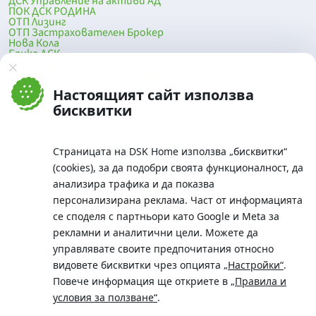
ДСК Управление на активи АД
ПОК ДСК РОДИНА
ОТП Лизинг
ОТП Застрахователен Брокер
Нова Кола
Банка ДСК
DSK Mobile
Оферти за продажба от Банка ДСК
Клонова мрежа и банкомати
Настоящият сайт използва
До началото на страницата
бисквитки
Страницата на DSK Home използва „бисквитки“
(cookies), за да подобри своята функционалност, да
анализира трафика и да показва
персонализирана реклама. Част от информацията
се споделя с партньори като Google и Meta за
рекламни и аналитични цели. Можете да
Телефон:
управлявате своите предпочитания относно
0700 10 375 / *2375
видовете бисквитки чрез опцията
„Настройки“
.
Aдрес:
Повече информация ще откриете в
„Правила и
Московска No.19 / ул. Г. Бенковски No. 5, София 1036
условия за ползване“
.
SWIFT/BIC: