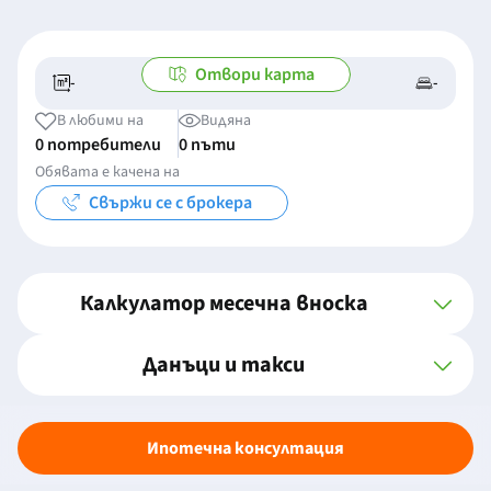
Отвори карта
-
-
-/-
-
В любими на
Видяна
0 потребители
0 пъти
Обявата е качена на
Свържи се с брокера
Калкулатор месечна вноска
Данъци и такси
Ипотечна консултация