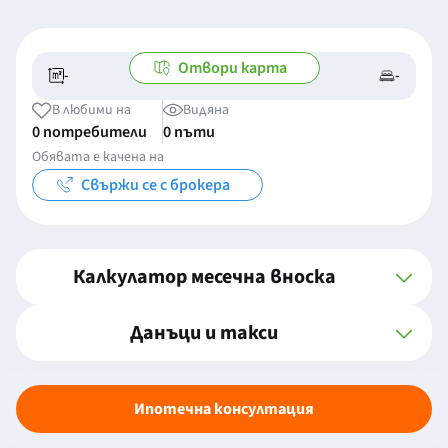
Отвори карта
-
-
-/-
-
В любими на
Видяна
0 потребители
0 пъти
Обявата е качена на
Свържи се с брокера
Калкулатор месечна вноска
Данъци и такси
Ипотечна консултация