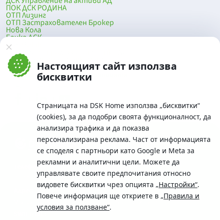
ДСК Управление на активи АД
ПОК ДСК РОДИНА
ОТП Лизинг
ОТП Застрахователен Брокер
Нова Кола
Банка ДСК
DSK Mobile
Оферти за продажба от Банка ДСК
Клонова мрежа и банкомати
Настоящият сайт използва
До началото на страницата
бисквитки
Страницата на DSK Home използва „бисквитки“
(cookies), за да подобри своята функционалност, да
анализира трафика и да показва
персонализирана реклама. Част от информацията
се споделя с партньори като Google и Meta за
рекламни и аналитични цели. Можете да
Телефон:
управлявате своите предпочитания относно
0700 10 375 / *2375
видовете бисквитки чрез опцията
„Настройки“
.
Aдрес:
Повече информация ще откриете в
„Правила и
Московска No.19 / ул. Г. Бенковски No. 5, София 1036
условия за ползване“
.
SWIFT/BIC: