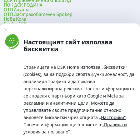
ДСК Управление на активи АД
ПОК ДСК РОДИНА
ОТП Лизинг
ОТП Застрахователен Брокер
Нова Кола
Банка ДСК
DSK Mobile
Оферти за продажба от Банка ДСК
Клонова мрежа и банкомати
Настоящият сайт използва
До началото на страницата
бисквитки
Страницата на DSK Home използва „бисквитки“
(cookies), за да подобри своята функционалност, да
анализира трафика и да показва
персонализирана реклама. Част от информацията
се споделя с партньори като Google и Meta за
рекламни и аналитични цели. Можете да
Телефон:
управлявате своите предпочитания относно
0700 10 375 / *2375
видовете бисквитки чрез опцията
„Настройки“
.
Aдрес:
Повече информация ще откриете в
„Правила и
Московска No.19 / ул. Г. Бенковски No. 5, София 1036
условия за ползване“
.
SWIFT/BIC: