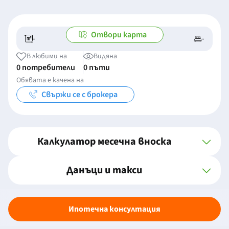
Отвори карта
-
-
-/-
-
В любими на
Видяна
0 потребители
0 пъти
Обявата е качена на
Свържи се с брокера
Калкулатор месечна вноска
Данъци и такси
Ипотечна консултация