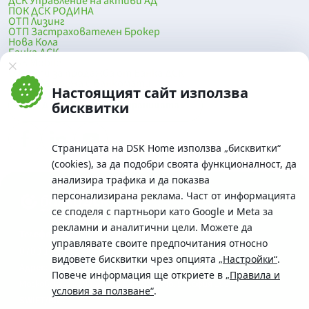
ДСК Управление на активи АД
ПОК ДСК РОДИНА
ОТП Лизинг
ОТП Застрахователен Брокер
Нова Кола
Банка ДСК
DSK Mobile
Оферти за продажба от Банка ДСК
Клонова мрежа и банкомати
Настоящият сайт използва
До началото на страницата
бисквитки
Страницата на DSK Home използва „бисквитки“
(cookies), за да подобри своята функционалност, да
анализира трафика и да показва
персонализирана реклама. Част от информацията
се споделя с партньори като Google и Meta за
рекламни и аналитични цели. Можете да
Телефон:
управлявате своите предпочитания относно
0700 10 375 / *2375
видовете бисквитки чрез опцията
„Настройки“
.
Aдрес:
Повече информация ще откриете в
„Правила и
Московска No.19 / ул. Г. Бенковски No. 5, София 1036
условия за ползване“
.
SWIFT/BIC: