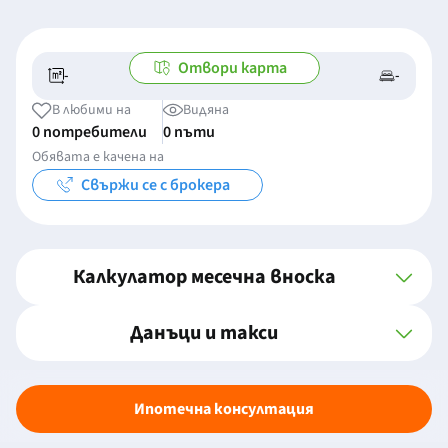
Отвори карта
-
-
-/-
-
В любими на
Видяна
0 потребители
0 пъти
Обявата е качена на
Свържи се с брокера
Калкулатор месечна вноска
Данъци и такси
Ипотечна консултация