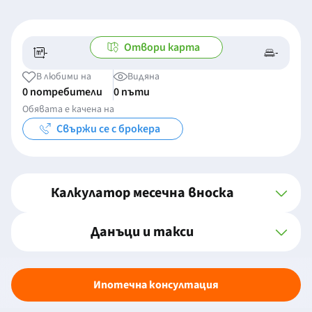
Отвори карта
-
-
-/-
-
В любими на
Видяна
0 потребители
0 пъти
Обявата е качена на
Свържи се с брокера
Калкулатор месечна вноска
Данъци и такси
Ипотечна консултация