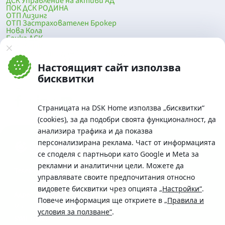
ДСК Управление на активи АД
ПОК ДСК РОДИНА
ОТП Лизинг
ОТП Застрахователен Брокер
Нова Кола
Банка ДСК
DSK Mobile
Оферти за продажба от Банка ДСК
Клонова мрежа и банкомати
Настоящият сайт използва
До началото на страницата
бисквитки
Страницата на DSK Home използва „бисквитки“
(cookies), за да подобри своята функционалност, да
анализира трафика и да показва
персонализирана реклама. Част от информацията
се споделя с партньори като Google и Meta за
рекламни и аналитични цели. Можете да
Телефон:
управлявате своите предпочитания относно
0700 10 375 / *2375
видовете бисквитки чрез опцията
„Настройки“
.
Aдрес:
Повече информация ще откриете в
„Правила и
Московска No.19 / ул. Г. Бенковски No. 5, София 1036
условия за ползване“
.
SWIFT/BIC: