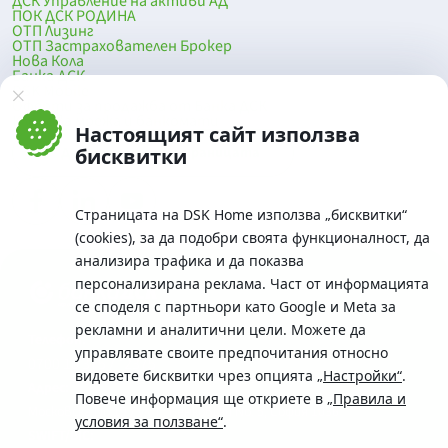
ДСК Управление на активи АД
ПОК ДСК РОДИНА
ОТП Лизинг
ОТП Застрахователен Брокер
Нова Кола
Банка ДСК
DSK Mobile
Оферти за продажба от Банка ДСК
Клонова мрежа и банкомати
Настоящият сайт използва
До началото на страницата
бисквитки
Страницата на DSK Home използва „бисквитки“
(cookies), за да подобри своята функционалност, да
анализира трафика и да показва
персонализирана реклама. Част от информацията
се споделя с партньори като Google и Meta за
рекламни и аналитични цели. Можете да
Телефон:
управлявате своите предпочитания относно
0700 10 375 / *2375
видовете бисквитки чрез опцията
„Настройки“
.
Aдрес:
Повече информация ще откриете в
„Правила и
Московска No.19 / ул. Г. Бенковски No. 5, София 1036
условия за ползване“
.
SWIFT/BIC: