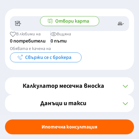
Отвори карта
-
-
-/-
-
В любими на
Видяна
0 потребители
0 пъти
Обявата е качена на
Свържи се с брокера
Калкулатор месечна вноска
Данъци и такси
Ипотечна консултация