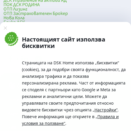
ДСК Управление на активи АД
ПОК ДСК РОДИНА
ОТП Лизинг
ОТП Застрахователен Брокер
Нова Кола
Банка ДСК
DSK Mobile
Оферти за продажба от Банка ДСК
Клонова мрежа и банкомати
Настоящият сайт използва
До началото на страницата
бисквитки
Страницата на DSK Home използва „бисквитки“
(cookies), за да подобри своята функционалност, да
анализира трафика и да показва
персонализирана реклама. Част от информацията
се споделя с партньори като Google и Meta за
рекламни и аналитични цели. Можете да
Телефон:
управлявате своите предпочитания относно
0700 10 375 / *2375
видовете бисквитки чрез опцията
„Настройки“
.
Aдрес:
Повече информация ще откриете в
„Правила и
Московска No.19 / ул. Г. Бенковски No. 5, София 1036
условия за ползване“
.
SWIFT/BIC: