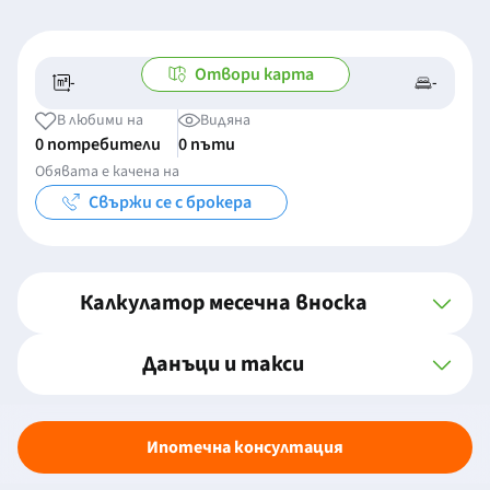
Отвори карта
-
-
-/-
-
В любими на
Видяна
0 потребители
0 пъти
Обявата е качена на
Свържи се с брокера
Калкулатор месечна вноска
Данъци и такси
Ипотечна консултация