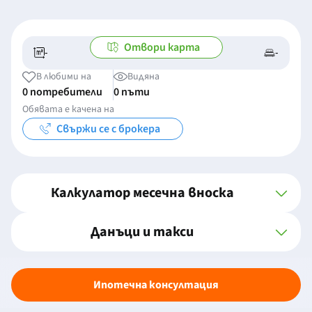
Отвори карта
-
-
-/-
-
В любими на
Видяна
0 потребители
0 пъти
Обявата е качена на
Свържи се с брокера
Калкулатор месечна вноска
Данъци и такси
Ипотечна консултация