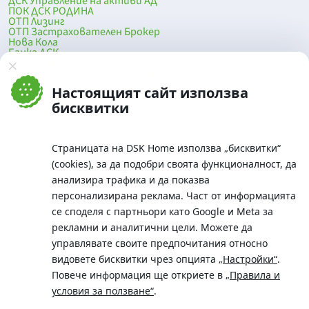
ДСК Управление на активи АД
ПОК ДСК РОДИНА
ОТП Лизинг
ОТП Застрахователен Брокер
Нова Кола
Банка ДСК
DSK Mobile
Оферти за продажба от Банка ДСК
Клонова мрежа и банкомати
Настоящият сайт използва
До началото на страницата
бисквитки
Страницата на DSK Home използва „бисквитки“
(cookies), за да подобри своята функционалност, да
анализира трафика и да показва
персонализирана реклама. Част от информацията
се споделя с партньори като Google и Meta за
рекламни и аналитични цели. Можете да
Телефон:
управлявате своите предпочитания относно
0700 10 375 / *2375
видовете бисквитки чрез опцията
„Настройки“
.
Aдрес:
Повече информация ще откриете в
„Правила и
Московска No.19 / ул. Г. Бенковски No. 5, София 1036
условия за ползване“
.
SWIFT/BIC: