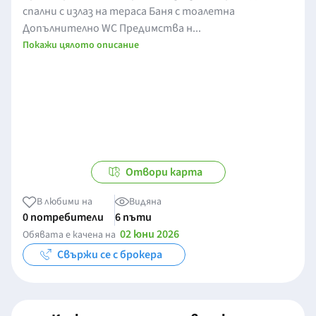
спални с излаз на тераса Баня с тоалетна
Допълнително WC Предимства н...
Покажи цялото описание
Отвори карта
В любими на
Видяна
0 потребители
6 пъти
02 юни 2026
Обявата е качена на
Свържи се с брокера