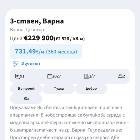
3-стаен, Варна
Варна, Център
€229 900
Цена:
(€2 526 / кв.м)
731.49
€/м.
(360 месеца)
Изчисли
91
2027
1/7
2
В строеж
Тухла
Добро
Юг
Предлагаме Ви светъл и функционален тристаен
апартамент в новострояща се бутикова сграда с
модерна архитектура и отлично местоположение –
в централната част на гр. Варна. Разпределение:
Просторен дневен тракт с излаз на тераса Две