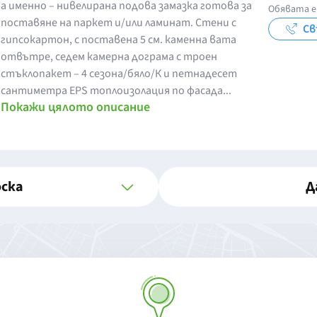
а именно – нивелирана подова замазка готова за
Обявата е
поставяне на паркет и/или ламинат. Стени с
Св
гипсокартон, с поставена 5 см. каменна вата
отвътре, седем камерна дограма с троен
стъклопакет – 4 сезона/бяло/К и петнадесет
сантиметра EPS топлоизолация по фасада...
Покажи цялото описание
оска
Д