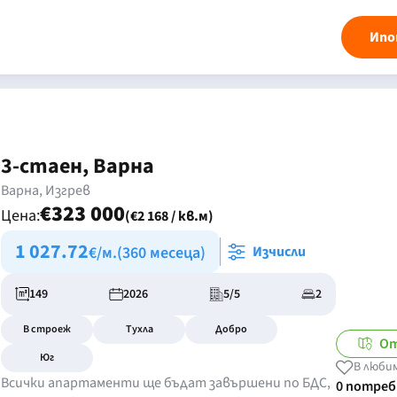
Ипо
3-стаен, Варна
Варна, Изгрев
€323 000
Цена:
(€2 168 / кв.м)
1 027.72
€/м.
(360 месеца)
Изчисли
149
2026
5/5
2
В строеж
Тухла
Добро
От
Юг
В люби
Всички апартаменти ще бъдат завършени по БДС,
0 потре