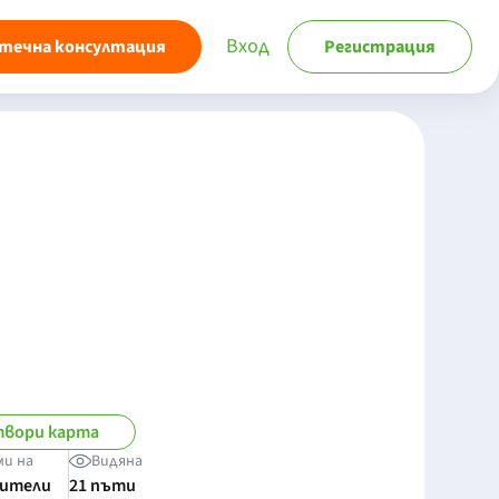
Вход
течна консултация
Регистрация
вори карта
ми на
Видяна
бители
21 пъти