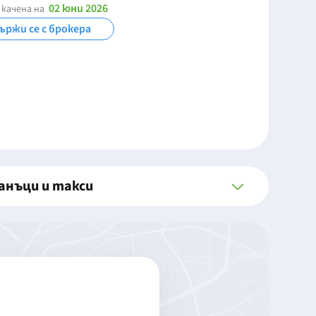
02 юни 2026
 качена на
ържи се с брокера
анъци и такси