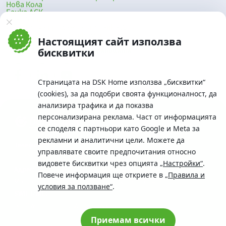
Нова Кола
Банка ДСК
DSK Mobile
Оферти за продажба от Банка ДСК
Клонова мрежа и банкомати
Настоящият сайт използва
До началото на страницата
бисквитки
Страницата на DSK Home използва „бисквитки“
(cookies), за да подобри своята функционалност, да
анализира трафика и да показва
персонализирана реклама. Част от информацията
се споделя с партньори като Google и Meta за
рекламни и аналитични цели. Можете да
Телефон:
управлявате своите предпочитания относно
0700 10 375 / *2375
видовете бисквитки чрез опцията
„Настройки“
.
Aдрес:
Повече информация ще откриете в
„Правила и
Московска No.19 / ул. Г. Бенковски No. 5, София 1036
условия за ползване“
.
SWIFT/BIC:
BIC/SWIFT на Банка ДСК: STSABGSF
Приемам всички