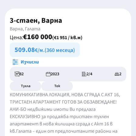
3-стаен, Варна
Варна, Галата
€160 000
Цена:
(€1 951 / кв.м)
509.08
€/м.
(360 месеца)
Изчисли
82
2023
2/4
2
Тухла
Ток
КОМУНИКАТИВНА ЛОКАЦИЯ, НОВА СГРАДА С АКТ 16,
ТРИСТАЕН АПАРТАМЕНТ ГОТОВ ЗА ОБЗАВЕЖДАНЕ!
АНИ-БО недвижими имоти Ви предлага
ЕКСКЛУЗИВНО за продажба тристаен тухлен
апартамент в нова жилищна сграда с Акт 16 в
кв.Галата – един от предпочитаните райони на