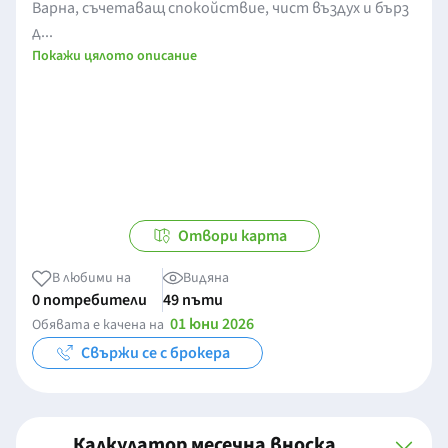
Варна, съчетаващ спокойствие, чист въздух и бърз
д...
Покажи цялото описание
Отвори карта
В любими на
Видяна
0 потребители
49 пъти
01 юни 2026
Обявата е качена на
Свържи се с брокера
Калкулатор месечна вноска