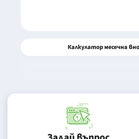
Калкулатор месечна вн
Задай въпрос