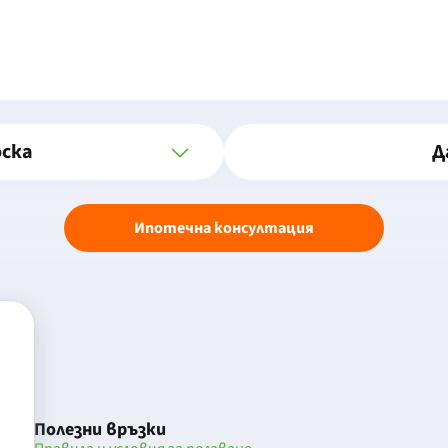
оска
Д
Ипотечна консултация
Полезни връзки