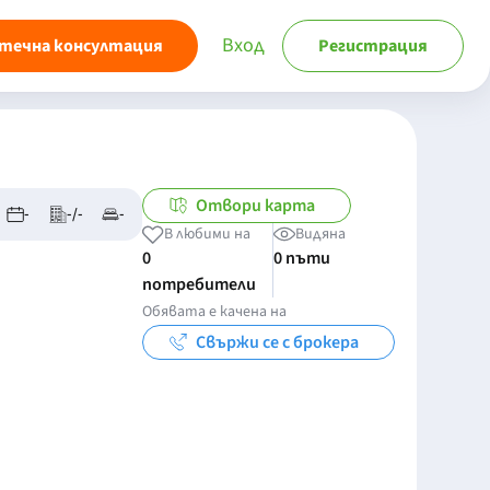
Вход
течна консултация
Регистрация
Отвори карта
-
-/-
-
В любими на
Видяна
0
0 пъти
потребители
Обявата е качена на
Свържи се с брокера