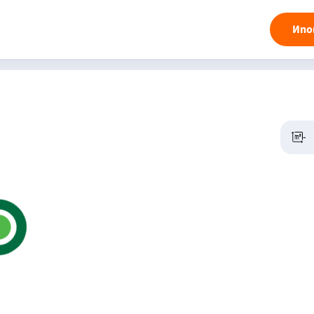
Ипо
-