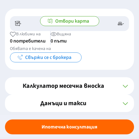
Отвори карта
-
-
-/-
-
В любими на
Видяна
0 потребители
0 пъти
Обявата е качена на
Свържи се с брокера
Калкулатор месечна вноска
Данъци и такси
Ипотечна консултация