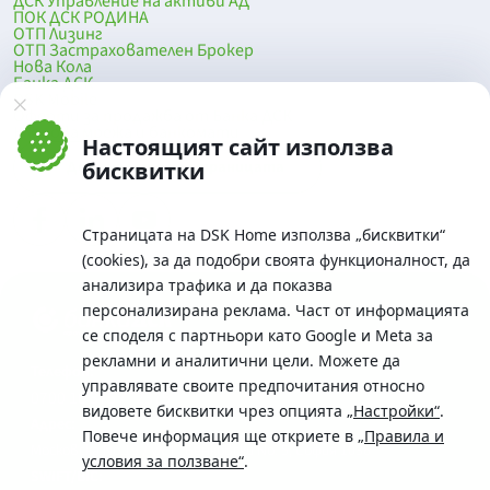
ДСК Управление на активи АД
ПОК ДСК РОДИНА
ОТП Лизинг
ОТП Застрахователен Брокер
Нова Кола
Банка ДСК
DSK Mobile
Оферти за продажба от Банка ДСК
Клонова мрежа и банкомати
Настоящият сайт използва
До началото на страницата
бисквитки
Страницата на DSK Home използва „бисквитки“
(cookies), за да подобри своята функционалност, да
анализира трафика и да показва
персонализирана реклама. Част от информацията
се споделя с партньори като Google и Meta за
рекламни и аналитични цели. Можете да
Телефон:
управлявате своите предпочитания относно
0700 10 375 / *2375
видовете бисквитки чрез опцията
„Настройки“
.
Aдрес:
Повече информация ще откриете в
„Правила и
Московска No.19 / ул. Г. Бенковски No. 5, София 1036
условия за ползване“
.
SWIFT/BIC: