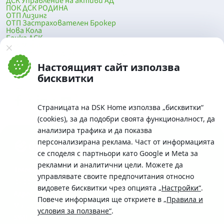
ДСК Управление на активи АД
ПОК ДСК РОДИНА
ОТП Лизинг
ОТП Застрахователен Брокер
Нова Кола
Банка ДСК
DSK Mobile
Оферти за продажба от Банка ДСК
Клонова мрежа и банкомати
Настоящият сайт използва
До началото на страницата
бисквитки
Страницата на DSK Home използва „бисквитки“
(cookies), за да подобри своята функционалност, да
анализира трафика и да показва
персонализирана реклама. Част от информацията
се споделя с партньори като Google и Meta за
рекламни и аналитични цели. Можете да
Телефон:
управлявате своите предпочитания относно
0700 10 375 / *2375
видовете бисквитки чрез опцията
„Настройки“
.
Aдрес:
Повече информация ще откриете в
„Правила и
Московска No.19 / ул. Г. Бенковски No. 5, София 1036
условия за ползване“
.
SWIFT/BIC: