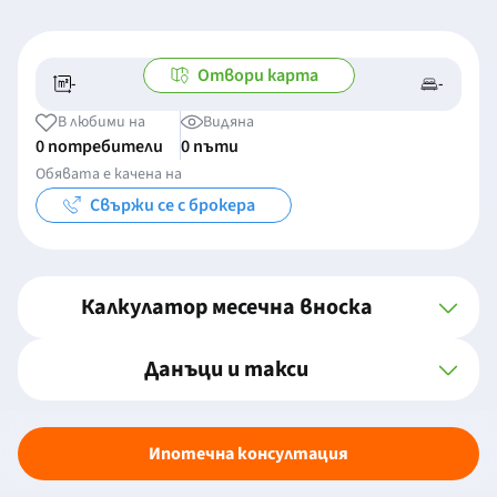
Отвори карта
-
-
-/-
-
В любими на
Видяна
0 потребители
0 пъти
Обявата е качена на
Свържи се с брокера
Калкулатор месечна вноска
Данъци и такси
Ипотечна консултация