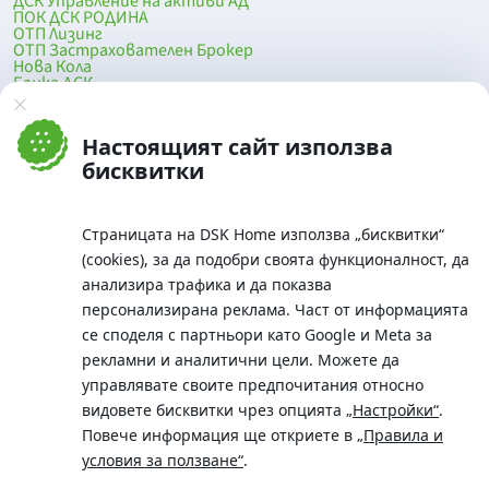
ДСК Управление на активи АД
ПОК ДСК РОДИНА
ОТП Лизинг
ОТП Застрахователен Брокер
Нова Кола
Банка ДСК
DSK Mobile
Оферти за продажба от Банка ДСК
Клонова мрежа и банкомати
Настоящият сайт използва
До началото на страницата
бисквитки
Страницата на DSK Home използва „бисквитки“
(cookies), за да подобри своята функционалност, да
анализира трафика и да показва
персонализирана реклама. Част от информацията
се споделя с партньори като Google и Meta за
рекламни и аналитични цели. Можете да
Телефон:
управлявате своите предпочитания относно
0700 10 375 / *2375
видовете бисквитки чрез опцията
„Настройки“
.
Aдрес:
Повече информация ще откриете в
„Правила и
Московска No.19 / ул. Г. Бенковски No. 5, София 1036
условия за ползване“
.
SWIFT/BIC: