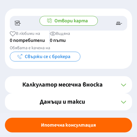
Отвори карта
-
-
-/-
-
В любими на
Видяна
0 потребители
0 пъти
Обявата е качена на
Свържи се с брокера
Калкулатор месечна вноска
Данъци и такси
Ипотечна консултация