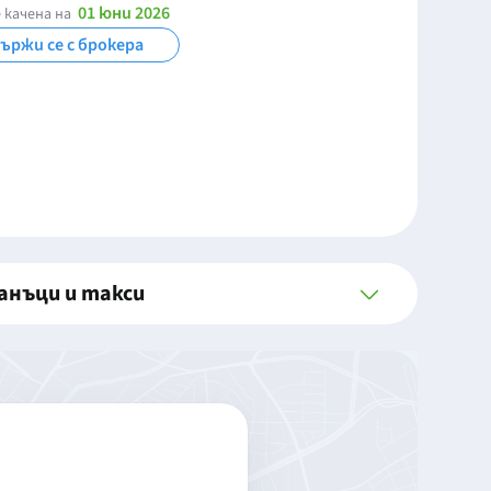
01 юни 2026
 качена на
ържи се с брокера
анъци и такси