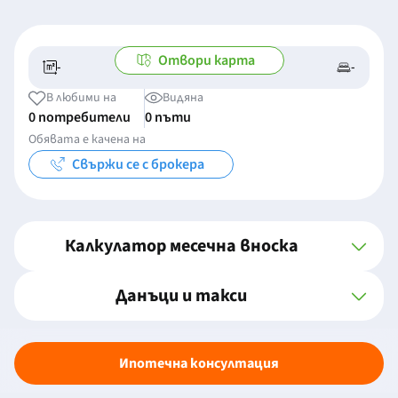
Отвори карта
-
-
-/-
-
В любими на
Видяна
0 потребители
0 пъти
Обявата е качена на
Свържи се с брокера
Калкулатор месечна вноска
Данъци и такси
Ипотечна консултация