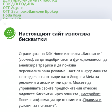
ДСК Управление на активи АД
ПОК ДСК РОДИНА
ОТП Лизинг
ОТП Застрахователен Брокер
Нова Кола
Банка ДСК
DSK Mobile
Оферти за продажба от Банка ДСК
Клонова мрежа и банкомати
Настоящият сайт използва
До началото на страницата
бисквитки
Страницата на DSK Home използва „бисквитки“
(cookies), за да подобри своята функционалност, да
анализира трафика и да показва
персонализирана реклама. Част от информацията
се споделя с партньори като Google и Meta за
рекламни и аналитични цели. Можете да
Телефон:
управлявате своите предпочитания относно
0700 10 375 / *2375
видовете бисквитки чрез опцията
„Настройки“
.
Aдрес:
Повече информация ще откриете в
„Правила и
Московска No.19 / ул. Г. Бенковски No. 5, София 1036
условия за ползване“
.
SWIFT/BIC: