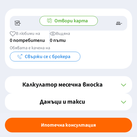
Отвори карта
-
-
-/-
-
В любими на
Видяна
0 потребители
0 пъти
Обявата е качена на
Свържи се с брокера
Калкулатор месечна вноска
Данъци и такси
Ипотечна консултация