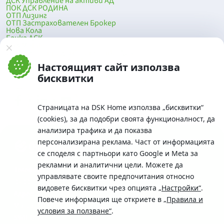
ДСК Управление на активи АД
ПОК ДСК РОДИНА
ОТП Лизинг
ОТП Застрахователен Брокер
Нова Кола
Банка ДСК
DSK Mobile
Оферти за продажба от Банка ДСК
Клонова мрежа и банкомати
Настоящият сайт използва
До началото на страницата
бисквитки
Страницата на DSK Home използва „бисквитки“
(cookies), за да подобри своята функционалност, да
анализира трафика и да показва
персонализирана реклама. Част от информацията
се споделя с партньори като Google и Meta за
рекламни и аналитични цели. Можете да
Телефон:
управлявате своите предпочитания относно
0700 10 375 / *2375
видовете бисквитки чрез опцията
„Настройки“
.
Aдрес:
Повече информация ще откриете в
„Правила и
Московска No.19 / ул. Г. Бенковски No. 5, София 1036
условия за ползване“
.
SWIFT/BIC: