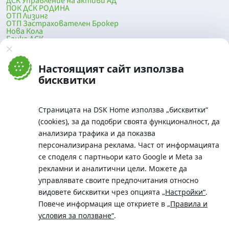
ДСК Управление на активи АД
ПОК ДСК РОДИНА
ОТП Лизинг
ОТП Застрахователен Брокер
Нова Кола
Банка ДСК
DSK Mobile
Оферти за продажба от Банка ДСК
Клонова мрежа и банкомати
Настоящият сайт използва
До началото на страницата
бисквитки
Страницата на DSK Home използва „бисквитки“
(cookies), за да подобри своята функционалност, да
анализира трафика и да показва
персонализирана реклама. Част от информацията
се споделя с партньори като Google и Meta за
рекламни и аналитични цели. Можете да
Телефон:
управлявате своите предпочитания относно
0700 10 375 / *2375
видовете бисквитки чрез опцията
„Настройки“
.
Aдрес:
Повече информация ще откриете в
„Правила и
Московска No.19 / ул. Г. Бенковски No. 5, София 1036
условия за ползване“
.
SWIFT/BIC: