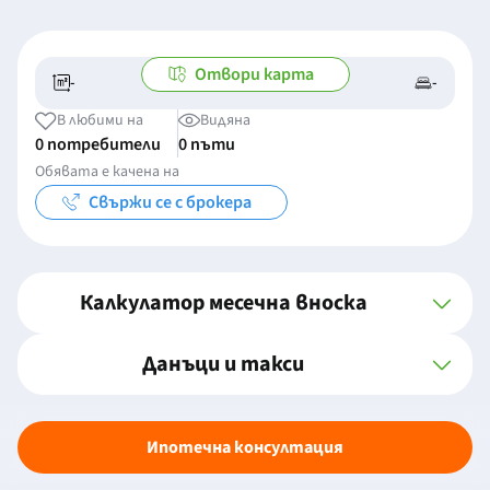
Отвори карта
-
-
-/-
-
В любими на
Видяна
0 потребители
0 пъти
Обявата е качена на
Свържи се с брокера
Калкулатор месечна вноска
Данъци и такси
Ипотечна консултация