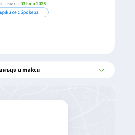
03 юни 2026
качена на
ържи се с брокера
анъци и такси