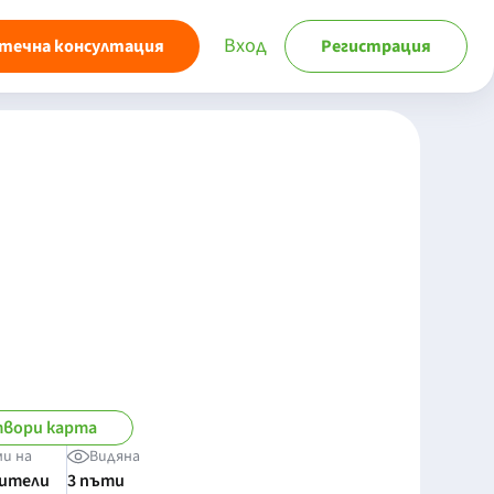
Вход
течна консултация
Регистрация
вори карта
ми на
Видяна
бители
3 пъти