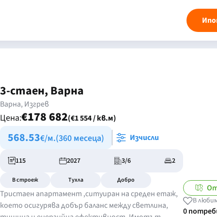
Ипо
3-стаен, Варна
Варна, Изгрев
€178 682
Цена:
(€1 554 / кв.м)
568.53
€/м.
(360 месеца)
Изчисли
115
2027
3/6
2
В строеж
Тухла
Добро
От
Тристаен апартамент ,ситуиран на среден етаж,
В люби
което осигурява добър баланс между светлина,
0 потре