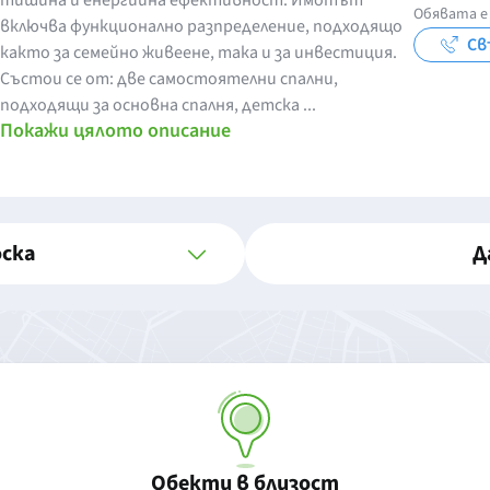
тишина и енергийна ефективност. Имотът
Обявата е 
включва функционално разпределение, подходящо
Св
както за семейно живеене, така и за инвестиция.
Състои се от: две самостоятелни спални,
подходящи за основна спалня, детска ...
Покажи цялото описание
оска
Д
Обекти в близост