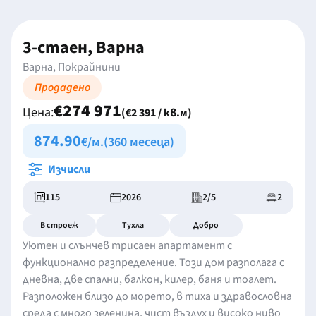
3-стаен, Варна
Варна, Покрайнини
Продадено
€274 971
Цена:
(€2 391 / кв.м)
874.90
€/м.
(360 месеца)
Изчисли
115
2026
2/5
2
В строеж
Тухла
Добро
Уютен и слънчев трисаен апартамент с
функционално разпределение. Този дом разполага с
дневна, две спални, балкон, килер, баня и тоалет.
Разположен близо до морето, в тиха и здравословна
среда с много зеленина, чист въздух и високо ниво