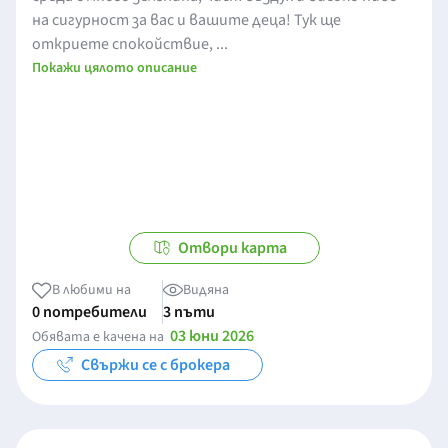
на сигурност за вас и вашите деца! Тук ще
откриете спокойствие, ...
Покажи цялото описание
Отвори карта
В любими на
Видяна
0 потребители
3 пъти
03 юни 2026
Обявата е качена на
Свържи се с брокера