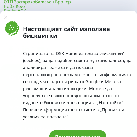
ОТП Застрахователен Брокер
Нова Кола
Банка ДСК
DSK Mobile
Оферти за продажба от Банка ДСК
Клонова мрежа и банкомати
Настоящият сайт използва
До началото на страницата
бисквитки
Страницата на DSK Home използва „бисквитки“
(cookies), за да подобри своята функционалност, да
анализира трафика и да показва
персонализирана реклама. Част от информацията
се споделя с партньори като Google и Meta за
рекламни и аналитични цели. Можете да
Телефон:
управлявате своите предпочитания относно
0700 10 375 / *2375
видовете бисквитки чрез опцията
„Настройки“
.
Aдрес:
Повече информация ще откриете в
„Правила и
Московска No.19 / ул. Г. Бенковски No. 5, София 1036
условия за ползване“
.
SWIFT/BIC:
BIC/SWIFT на Банка ДСК: STSABGSF