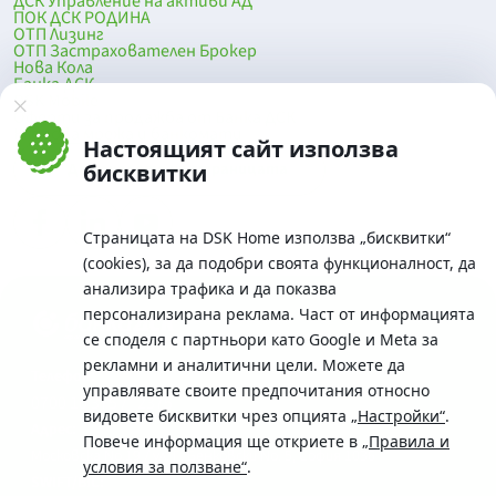
ДСК Управление на активи АД
ПОК ДСК РОДИНА
ОТП Лизинг
ОТП Застрахователен Брокер
Нова Кола
Банка ДСК
DSK Mobile
Оферти за продажба от Банка ДСК
Клонова мрежа и банкомати
Настоящият сайт използва
До началото на страницата
бисквитки
Страницата на DSK Home използва „бисквитки“
(cookies), за да подобри своята функционалност, да
анализира трафика и да показва
персонализирана реклама. Част от информацията
се споделя с партньори като Google и Meta за
рекламни и аналитични цели. Можете да
Телефон:
управлявате своите предпочитания относно
0700 10 375 / *2375
видовете бисквитки чрез опцията
„Настройки“
.
Aдрес:
Повече информация ще откриете в
„Правила и
Московска No.19 / ул. Г. Бенковски No. 5, София 1036
условия за ползване“
.
SWIFT/BIC: