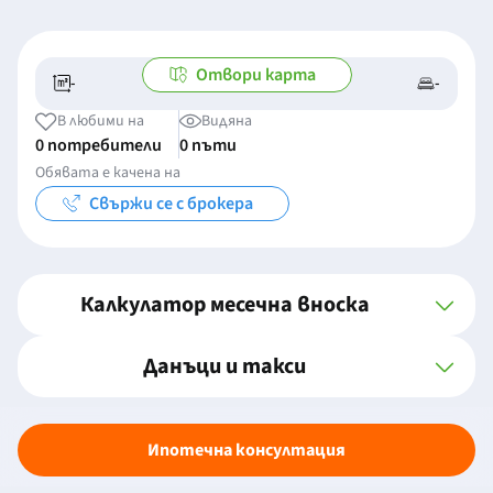
Отвори карта
-
-
-/-
-
В любими на
Видяна
0 потребители
0 пъти
Обявата е качена на
Свържи се с брокера
Калкулатор месечна вноска
Данъци и такси
Ипотечна консултация