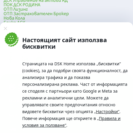
ДСК Управление на активи АД
ПОК ДСК РОДИНА
ОТП Лизинг
ОТП Застрахователен Брокер
Нова Кола
Банка ДСК
DSK Mobile
Оферти за продажба от Банка ДСК
Клонова мрежа и банкомати
Настоящият сайт използва
До началото на страницата
бисквитки
Страницата на DSK Home използва „бисквитки“
(cookies), за да подобри своята функционалност, да
анализира трафика и да показва
персонализирана реклама. Част от информацията
се споделя с партньори като Google и Meta за
рекламни и аналитични цели. Можете да
Телефон:
управлявате своите предпочитания относно
0700 10 375 / *2375
видовете бисквитки чрез опцията
„Настройки“
.
Aдрес:
Повече информация ще откриете в
„Правила и
Московска No.19 / ул. Г. Бенковски No. 5, София 1036
условия за ползване“
.
SWIFT/BIC: