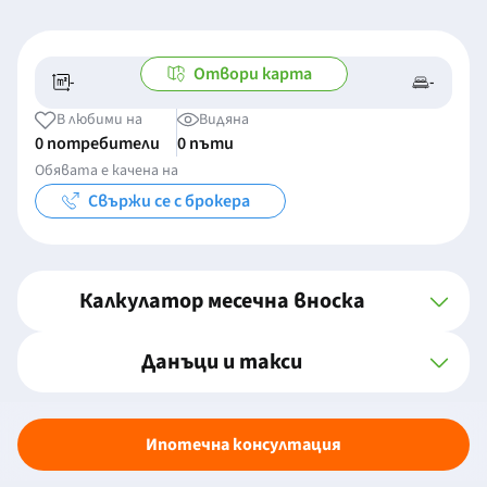
Отвори карта
-
-
-/-
-
В любими на
Видяна
0 потребители
0 пъти
Обявата е качена на
Свържи се с брокера
Калкулатор месечна вноска
Данъци и такси
Ипотечна консултация