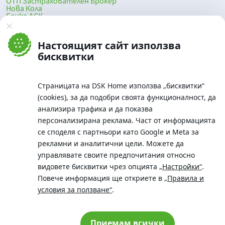
ОТП Застрахователен Брокер
Нова Кола
Банка ДСК
DSK Mobile
Оферти за продажба от Банка ДСК
Клонова мрежа и банкомати
Настоящият сайт използва
До началото на страницата
бисквитки
Страницата на DSK Home използва „бисквитки“
(cookies), за да подобри своята функционалност, да
анализира трафика и да показва
персонализирана реклама. Част от информацията
се споделя с партньори като Google и Meta за
рекламни и аналитични цели. Можете да
Телефон:
управлявате своите предпочитания относно
0700 10 375 / *2375
видовете бисквитки чрез опцията
„Настройки“
.
Aдрес:
Повече информация ще откриете в
„Правила и
Московска No.19 / ул. Г. Бенковски No. 5, София 1036
условия за ползване“
.
SWIFT/BIC:
BIC/SWIFT на Банка ДСК: STSABGSF
Приемам всички