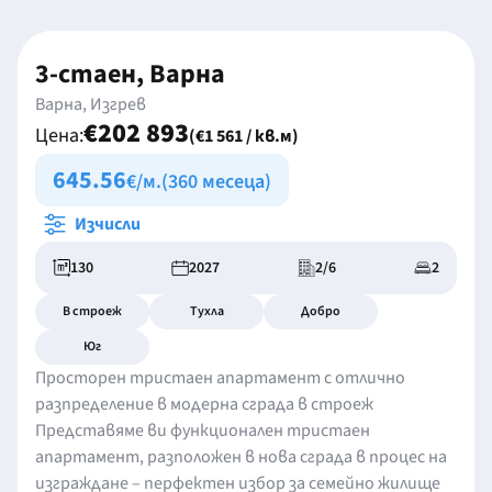
3-стаен, Варна
Варна, Изгрев
€202 893
Цена:
(€1 561 / кв.м)
645.56
€/м.
(360 месеца)
Изчисли
130
2027
2/6
2
В строеж
Тухла
Добро
Юг
Просторен тристаен апартамент с отлично
разпределение в модерна сграда в строеж
Представяме ви функционален тристаен
апартамент, разположен в нова сграда в процес на
изграждане – перфектен избор за семейно жилище