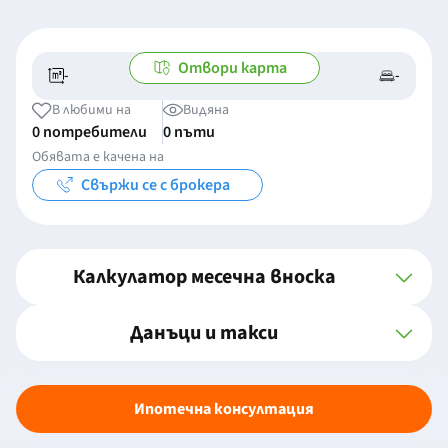
Отвори карта
-
-
-/-
-
В любими на
Видяна
0 потребители
0 пъти
Обявата е качена на
Свържи се с брокера
Калкулатор месечна вноска
Данъци и такси
Ипотечна консултация