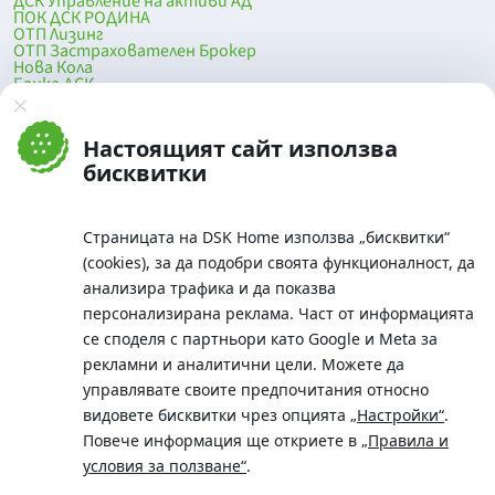
ДСК Управление на активи АД
ПОК ДСК РОДИНА
ОТП Лизинг
ОТП Застрахователен Брокер
Нова Кола
Банка ДСК
DSK Mobile
Оферти за продажба от Банка ДСК
Клонова мрежа и банкомати
Настоящият сайт използва
До началото на страницата
бисквитки
Страницата на DSK Home използва „бисквитки“
(cookies), за да подобри своята функционалност, да
анализира трафика и да показва
персонализирана реклама. Част от информацията
се споделя с партньори като Google и Meta за
рекламни и аналитични цели. Можете да
Телефон:
управлявате своите предпочитания относно
0700 10 375 / *2375
видовете бисквитки чрез опцията
„Настройки“
.
Aдрес:
Повече информация ще откриете в
„Правила и
Московска No.19 / ул. Г. Бенковски No. 5, София 1036
условия за ползване“
.
SWIFT/BIC: