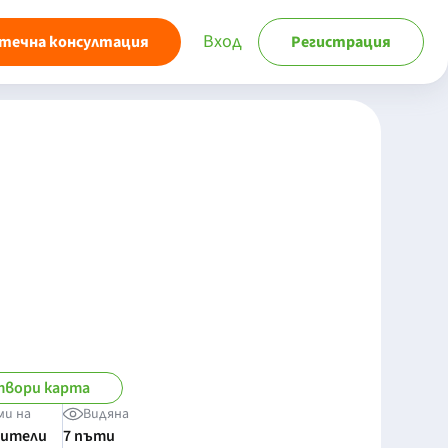
Вход
течна консултация
Регистрация
вори карта
ми на
Видяна
бители
7 пъти