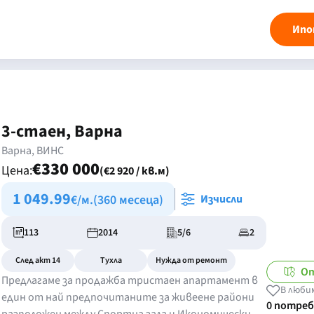
Ипо
3-стаен, Варна
Варна, ВИНС
€330 000
Цена:
(€2 920 / кв.м)
1 049.99
€/м.
(360 месеца)
Изчисли
113
2014
5/6
2
След акт 14
Тухла
Нужда от ремонт
От
Предлагаме за продажба тристаен апартамент в
В люби
един от най предпочитаните за живеене райони
0 потре