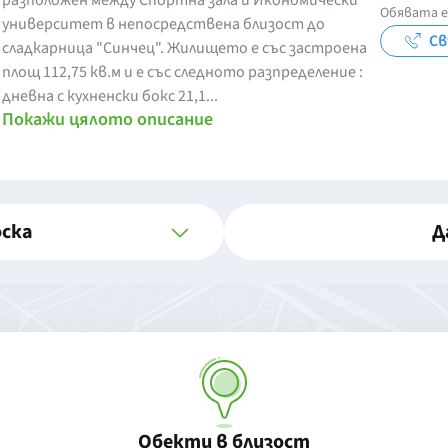
разположен между Спортна зала и Икономически
Обявата е
университет в непосредствена близост до
Св
сладкарница "Синчец". Жилището е със застроена
площ 112,75 кв.м и е със следното разпределение :
дневна с кухненски бокс 21,1...
Покажи цялото описание
оска
Д
Обекти в близост