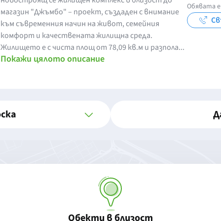
новостроящ се жилищен комплекс в близост до
Обявата е
магазин "Джъмбо" – проект, създаден с внимание
Св
към съвременния начин на живот, семейния
комфорт и качествената жилищна среда.
Жилището е с чиста площ от 78,09 кв.м и разпола...
Покажи цялото описание
оска
Д
Обекти в близост