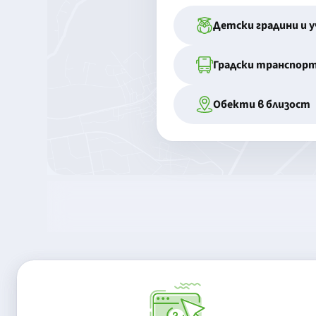
Детски градини и 
Градски транспор
Обекти в близост