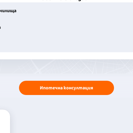
училища
т
Ипотечна консултация