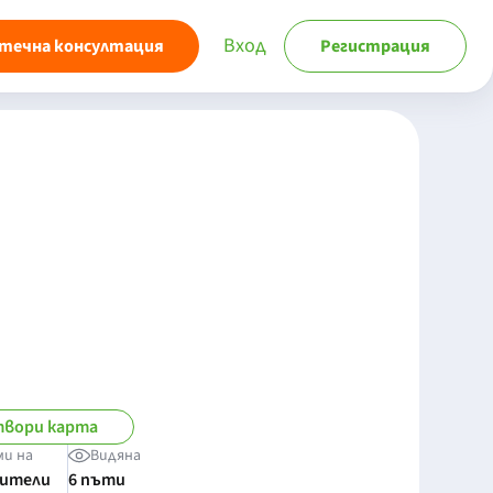
Вход
течна консултация
Регистрация
вори карта
ми на
Видяна
бители
6 пъти