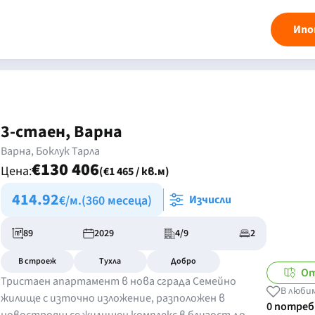
Ипо
3-стаен, Варна
Варна, Боклук Тарла
€130 406
Цена:
(€1 465 / кв.м)
414.92
€/м.
(360 месеца)
Изчисли
89
2029
4/9
2
В строеж
Тухла
Добро
От
Тристаен апартамент в нова сграда Семейно
В люби
жилище с източно изложение, разположен в
0 потре