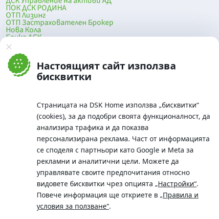
ДСК Управление на активи АД
ПОК ДСК РОДИНА
ОТП Лизинг
ОТП Застрахователен Брокер
Нова Кола
Банка ДСК
DSK Mobile
Оферти за продажба от Банка ДСК
Клонова мрежа и банкомати
Настоящият сайт използва
До началото на страницата
бисквитки
Страницата на DSK Home използва „бисквитки“
(cookies), за да подобри своята функционалност, да
анализира трафика и да показва
персонализирана реклама. Част от информацията
се споделя с партньори като Google и Meta за
рекламни и аналитични цели. Можете да
Телефон:
управлявате своите предпочитания относно
0700 10 375 / *2375
видовете бисквитки чрез опцията
„Настройки“
.
Aдрес:
Повече информация ще откриете в
„Правила и
Московска No.19 / ул. Г. Бенковски No. 5, София 1036
условия за ползване“
.
SWIFT/BIC: