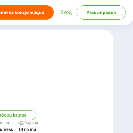
Вход
течна консултация
Регистрация
вори карта
ми на
Видяна
бители
14 пъти