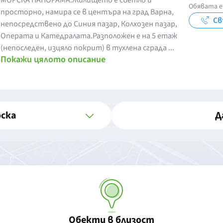
МОРСКА ПАНОРАМА.Жилището е светло и
Обявата е
просторно, намира се в центъра на град Варна,
Св
непосредствено до Синия пазар, Колхозен пазар,
Операта и Катедралата.Разположен е на 5 етаж
(непоследен, изцяло покрит) в тухлена сграда ...
Покажи цялото описание
оска
Д
Обекти в близост