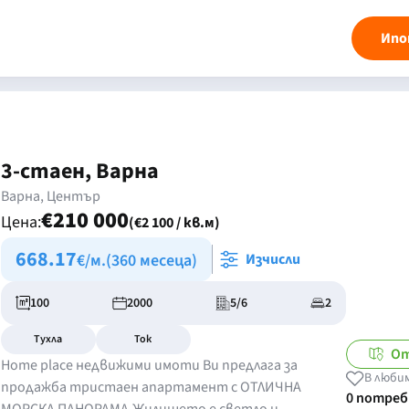
Ипо
3-стаен, Варна
Варна, Център
€210 000
Цена:
(€2 100 / кв.м)
668.17
€/м.
(360 месеца)
Изчисли
100
2000
5/6
2
Тухла
Ток
От
Home place недвижими имоти Ви предлага за
В люби
продажба тристаен апартамент с ОТЛИЧНА
0 потре