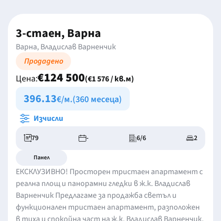
3-стаен, Варна
Варна, Владислав Варненчик
Продадено
€124 500
Цена:
(€1 576 / кв.м)
396.13
€/м.
(360 месеца)
Изчисли
79
-
6/6
2
Панел
ЕКСКЛУЗИВНО! Просторен тристаен апартамент с
реална площ и панорамни гледки в ж.к. Владислав
Варненчик Предлагаме за продажба светъл и
функционален тристаен апартамент, разположен
в тиха и спокойна част на ж.к. Владислав Варненчик,