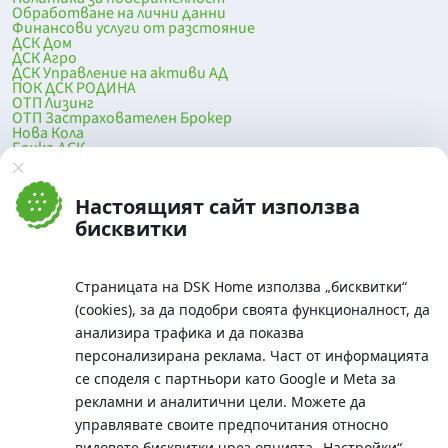
Обработване на лични данни
Финансови услуги от разстояние
ДСК Дом
ДСК Агро
ДСК Управление на активи АД
ПОК ДСК РОДИНА
ОТП Лизинг
ОТП Застрахователен Брокер
Нова Кола
Банка ДСК
DSK Mobile
Оферти за продажба от Банка ДСК
Клонова мрежа и банкомати
Настоящият сайт използва
До началото на страницата
бисквитки
Страницата на DSK Home използва „бисквитки“
(cookies), за да подобри своята функционалност, да
анализира трафика и да показва
персонализирана реклама. Част от информацията
се споделя с партньори като Google и Meta за
рекламни и аналитични цели. Можете да
Телефон:
управлявате своите предпочитания относно
0700 10 375 / *2375
видовете бисквитки чрез опцията
„Настройки“
.